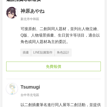
神原あやね
新北市中和區
可接原創、二創與同人題材，並列出人物立繪、
Q版、人物場景插畫、生日賀卡等項目，適合以
角色或同人題材為主的委託。
插畫
LINE貼圖製作
角色設計
免費報價
Tsumugi
台中市北屯區
以二創插畫筆名進行同人展等二創活動，並提供