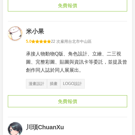
免費報價
米小果
5.0
22 次雇用
台北市中山區
承接人物動物Q版、角色設計、立繪、二三視
圖、完整彩圖、貼圖與資訊卡等委託，並提及曾
創作同人誌於同人展展出。
漫畫設計
插畫
LOGO設計
免費報價
川頊ChuanXu