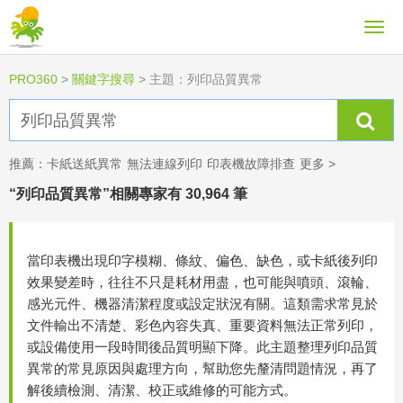
PRO360
>
關鍵字搜尋
>
主題：列印品質異常
推薦：
卡紙送紙異常
無法連線列印
印表機故障排查
更多 >
“列印品質異常”相關專家有 30,964 筆
當印表機出現印字模糊、條紋、偏色、缺色，或卡紙後列印
效果變差時，往往不只是耗材用盡，也可能與噴頭、滾輪、
感光元件、機器清潔程度或設定狀況有關。這類需求常見於
文件輸出不清楚、彩色內容失真、重要資料無法正常列印，
或設備使用一段時間後品質明顯下降。此主題整理列印品質
異常的常見原因與處理方向，幫助您先釐清問題情況，再了
解後續檢測、清潔、校正或維修的可能方式。