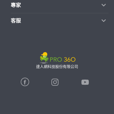
買服務
專家
部落格
如何找專家
加入我們
找案件
客服
熱門服務
合作提案
成為專家
所有服務
客服中心
聯絡我們
如何接案
價格行情
使用條款
專家指南
專業知識
隱私權政策
推廣服務
專家目錄
信任與保障
達人網科技股份有限公司
卓越專家
在地專家推薦
公告
特約專家
關鍵字搜尋
勞健保專區