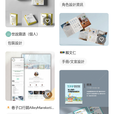
角色設計資訊
世說霧語（個人）
包裝設計
賴文仁
手冊/文宣設計
巷子口行銷AlleyMareketingShop