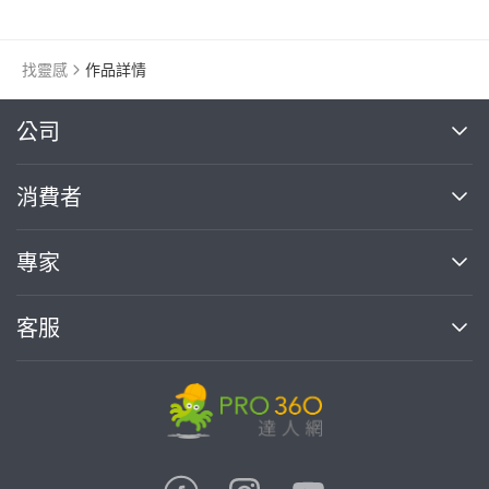
找靈感
作品詳情
繼續完成
公司
關於我們
消費者
找專家(0)
買服務(0)
媒體報導
買服務
專家
部落格
如何使用PRO360
加入我們
案件中心
客服
熱門服務
投資人關係
成為專家
所有服務
客服中心
合作提案
如何接案
價格行情
使用條款
聯絡我們
專家指南
專家目錄
信任與保障