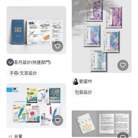
吾月設計(快速部門)
手冊/文宣設計
劉姿吟
包裝設計
米果