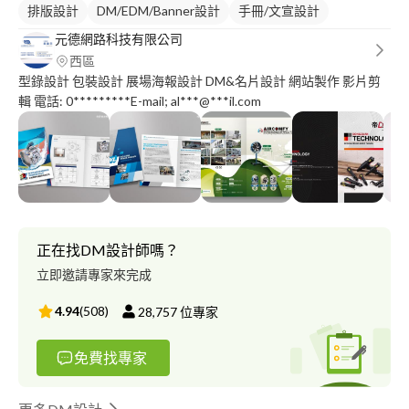
排版設計
DM/EDM/Banner設計
手冊/文宣設計
元德網路科技有限公司
西區
型錄設計 包裝設計 展場海報設計 DM&名片設計 網站製作 影片剪
輯 電話: 0*********E-mail; al***@***il.com
正在找DM設計師嗎？
立即邀請專家來完成
4.94
(
508
)
28,757
位專家
免費找專家