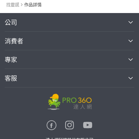
找靈感
作品詳情
繼續完成
公司
關於我們
消費者
找專家(0)
買服務(0)
媒體報導
買服務
專家
部落格
如何使用PRO360
加入我們
案件中心
客服
熱門服務
投資人關係
成為專家
所有服務
客服中心
合作提案
如何接案
價格行情
使用條款
聯絡我們
專家指南
專家目錄
信任與保障
推廣服務
在地專家推薦
隱私權政策
卓越專家