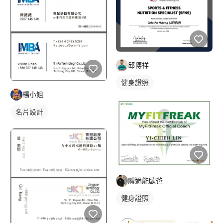
邱博祥
健身證照
楊小姐
名片設計
體適能歐爸
健身證照