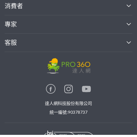
關於我們
消費者
找專家(0)
買服務(0)
媒體報導
買服務
專家
部落格
如何使用PRO360
加入我們
案件中心
客服
熱門服務
投資人關係
成為專家
所有服務
客服中心
合作提案
如何接案
價格行情
使用條款
聯絡我們
專家指南
專家目錄
信任與保障
推廣服務
在地專家推薦
隱私權政策
卓越專家
達人網科技股份有限公司
關鍵字搜尋
公告
特約專家
統一編號:90378737
專業知識
勞健保專區
問專家