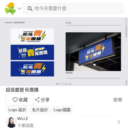
超值嚴選 秋團購
收藏
分享
檢舉
Logo 設計
名片設計
Logo插圖
W.U.Z
新店區