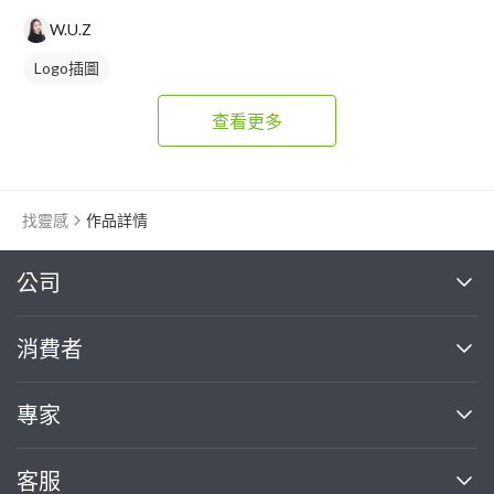
W.U.Z
Logo插圖
查看更多
找靈感
作品詳情
繼續完成
公司
關於我們
消費者
找專家(0)
買服務(0)
媒體報導
買服務
專家
部落格
如何使用PRO360
加入我們
案件中心
客服
熱門服務