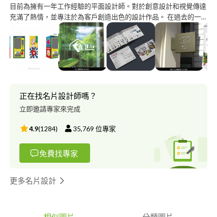
目前為擁有一年工作經驗的平面設計師。對於創意設計和視覺傳達
充滿了熱情，並專注於為客戶創造出色的設計作品。 在過去的一
年中，我在公司有幸與各種不同小型商家的客戶合作，能夠在他們
的需求下提供不同風格設計方案，將客戶想法轉化為視覺作品並符
合客戶設計需求。 如果你正在尋找一位充滿創意、細心且有耐心
的平面設計師來完成你的項目，我很樂意與你合作，共同打造出色
的設計作品，期待能有機會為您提供卓越的設計服務！
正在找名片設計師嗎？
立即邀請專家來完成
4.9
(
1284
)
35,769
位專家
免費找專家
更多名片設計
相似圖片
分類圖片