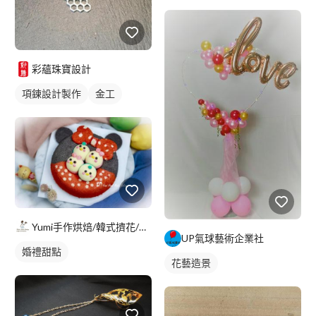
金工
彩蘊珠寶設計
項鍊設計製作
金工
Yumi手作烘焙/韓式擠花/flowers cake/香氛蠟
UP氣球藝術企業社
婚禮甜點
花藝造景