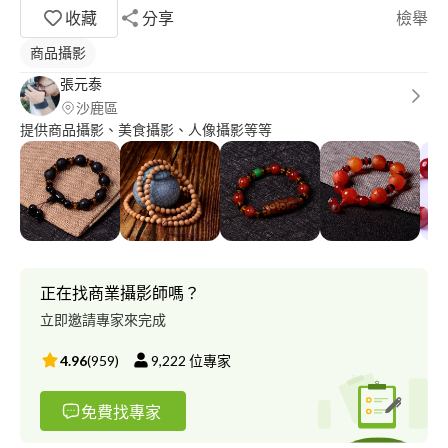
收藏
分享
檢舉
商品攝影
張元泰
沙鹿區
提供商品攝影、美食攝影、人像攝影等等
正在找商業攝影師嗎？
立即邀請專家來完成
4.96
(
959
)
9,222
位專家
免費找專家