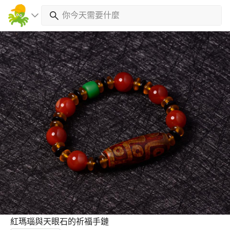
紅瑪瑙與天眼石的祈福手鏈