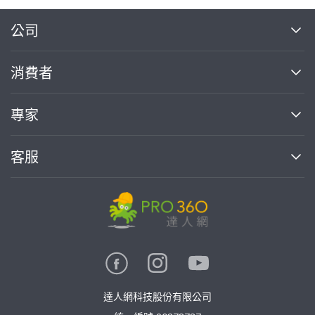
繼續完成
公司
關於我們
消費者
找專家(0)
買服務(0)
媒體報導
買服務
專家
部落格
如何使用PRO360
加入我們
案件中心
客服
熱門服務
投資人關係
成為專家
所有服務
客服中心
合作提案
如何接案
價格行情
使用條款
聯絡我們
專家指南
專家目錄
信任與保障
推廣服務
在地專家推薦
隱私權政策
卓越專家
達人網科技股份有限公司
關鍵字搜尋
公告