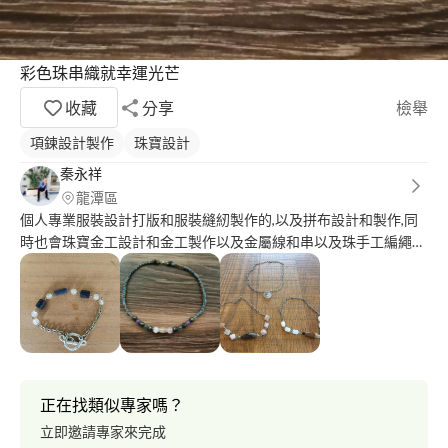
彩色珠串織就幸運光芒
收藏
分享
檢舉
項鍊設計製作
珠寶設計
秦永祥
龍潭區
個人專業服裝設計打版和服裝縫紉製作的,以及拼布設計和製作,同
時也會珠寶金工設計和金工製作以及金屬線和串以及珠手工編繩都
會設計製作的
正在找類似專家嗎？
立即邀請專家來完成