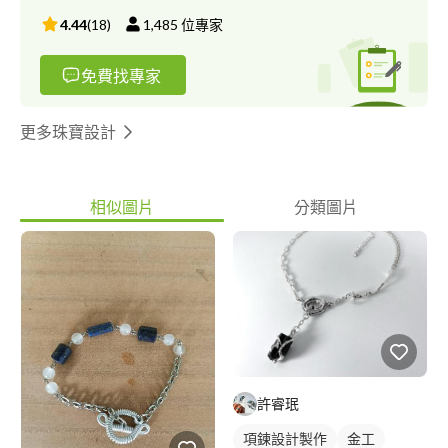
4.44
(
18
)
1,485
位專家
免費找專家
更多珠寶設計
相似圖片
分類圖片
許睿珉
項鍊設計製作
金工