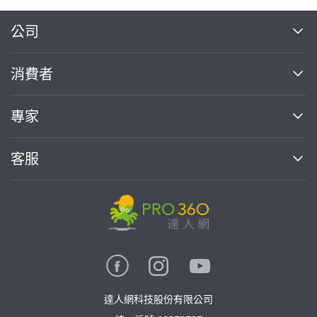
繼續完成
公司
關於我們
消費者
找專家(0)
買服務(0)
媒體報導
買服務
專家
部落格
如何使用PRO360
加入我們
案件中心
客服
熱門服務
投資人關係
成為專家
所有服務
客服中心
合作提案
如何接案
價格行情
使用條款
聯絡我們
專家指南
專家目錄
信任與保障
推廣服務
在地專家推薦
隱私權政策
卓越專家
達人網科技股份有限公司
關鍵字搜尋
公告