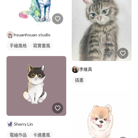
hsuanhsuan studio
手繪風格
寫實畫風
繪畫風格
插畫
動物插畫
李維真
插畫
Sherry Lin
電繪作品
卡通畫風