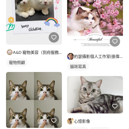
A&D 寵物美容（到府服務）
約瑟攝影個人工作室(張偉銘）
寵物照顧
貓咪寫真
心憶影像