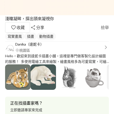
淺瞳凝眸，探出頭來凝視你
收藏
分享
檢舉
寫實畫風
插畫
動物插畫
Danika（達妮卡）
桃園區
Hello，歡迎來到達妮卡插畫小舖，這裡是專門做客製化設計繪圖
的服務！ 多使用電繪工具來繪製，繪畫風格多為可愛寫實，可繪
製插畫、人像/寵物的似顏繪或Q版卡通角色，亦可製作Line貼圖。
（繪圖作品可以參考照片或上面IG連結?） 目前為個人接案，歡迎
有興趣的朋友委託～?
正在找插畫家嗎？
立即邀請專家來完成