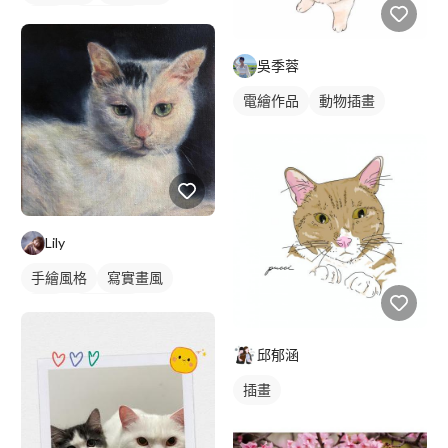
插畫
動物插畫
吳季蓉
電繪作品
動物插畫
Lily
手繪風格
寫實畫風
插畫
動物插畫
邱郁涵
插畫