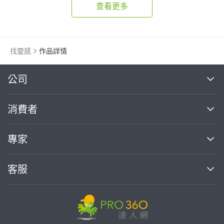
查看更多
找靈感
作品詳情
繼續完成
公司
關於我們
消費者
找專家(0)
買服務(0)
媒體報導
買服務
專家
部落格
如何使用PRO360
加入我們
案件中心
客服
熱門服務
投資人關係
成為專家
所有服務
客服中心
合作提案
如何接案
價格行情
使用條款
聯絡我們
專家指南