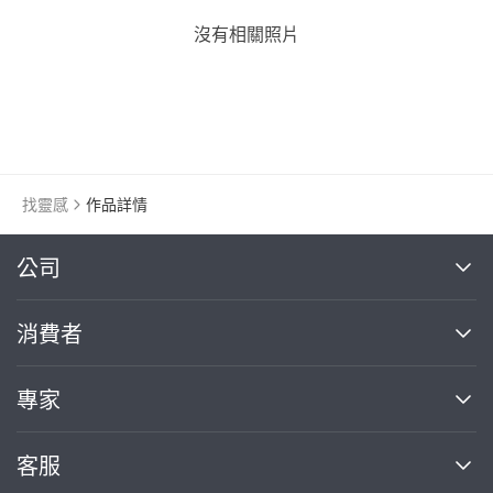
沒有相關照片
找靈感
作品詳情
繼續完成
公司
關於我們
消費者
找專家(0)
買服務(0)
媒體報導
買服務
專家
部落格
如何使用PRO360
加入我們
案件中心
客服
熱門服務