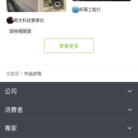
昕陽工程行
鉅大科技實業社
鋁格柵圍牆
查看更多
找靈感
作品詳情
繼續完成
公司
關於我們
消費者
找專家(0)
買服務(0)
媒體報導
買服務
專家
部落格
如何使用PRO360