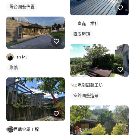
陽台園藝佈置
富鑫工業社
鐵皮屋頂
Han MJ
綠牆
浥澍園藝工坊
室外園藝造景
巨鼎金屬工程