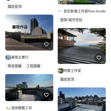
鐵皮屋頂
菲尼影像工作室Finix Studio
建築/城市空拍
豪陞企業行
簡易圍籬
工程圍籬
阿賢工作室
鐵皮屋頂
浥澍園藝工坊