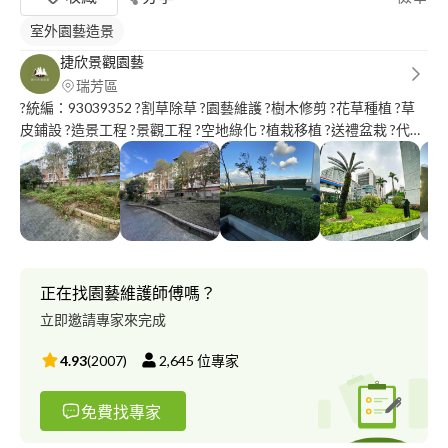
室外園藝造景
捷欣景觀園藝
瑞芳區
?統編：93039352 ?割草️除草 ?園藝維護️ ?樹木修剪 ?花草種植️ ?草
皮鋪設 ?造景工程 ?景觀工程 ?空地綠化 ?植栽移植 ?送禮盆栽 ?代客
換盆換土 ?樹木枝葉清運 ?廢棄物清運 ?另有販售各式電動工具（專
營美沃奇）
正在找園藝維護師傅嗎？
立即邀請專家來完成
4.93
(
2007
)
2,645
位專家
免費找專家