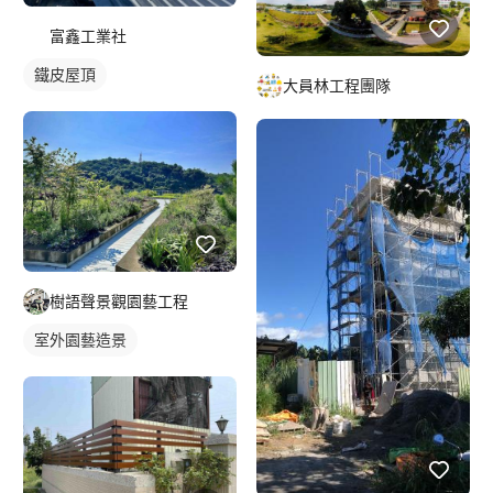
富鑫工業社
鐵皮屋頂
大員林工程團隊
樹語聲景觀園藝工程
室外園藝造景