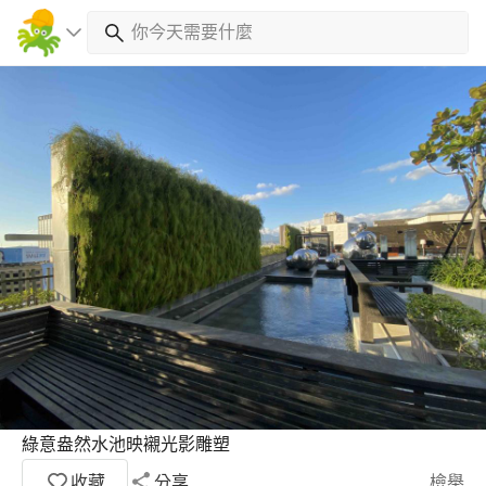
綠意盎然水池映襯光影雕塑
收藏
分享
檢舉