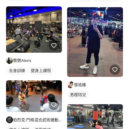
重訓教練
健身課程
樂樂Aleris
全身訓練
健身上課照
健身教練
私人健身教練
張祐維
健身團體課
重訓教練
男模特兒
重訓課程
健身課程
伯烈克·鬥格混合武術運動中心-內壢館