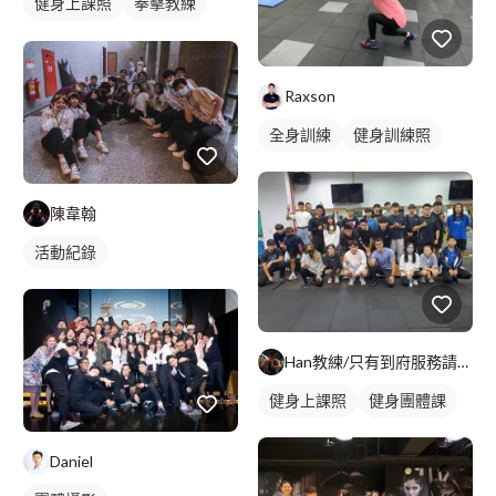
健身上課照
拳擊教練
拳擊課程
Raxson
全身訓練
健身訓練照
陳韋翰
活動紀錄
Han教練/只有到府服務請參閱簡介
健身上課照
健身團體課
Daniel