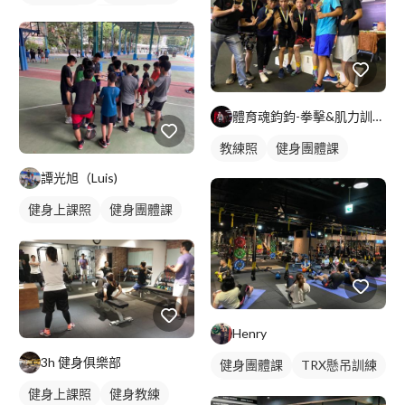
健身課程
健身教練
體育魂鈞鈞-拳擊&肌力訓練（IG:Boxboxwing)
教練照
健身團體課
譚光旭（Luis)
健身上課照
健身團體課
Henry
3h 健身俱樂部
健身團體課
TRX懸吊訓練
健身環境
健身上課照
健身教練