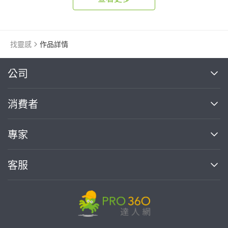
找靈感
作品詳情
繼續完成
公司
關於我們
消費者
找專家(0)
買服務(0)
媒體報導
買服務
專家
部落格
如何使用PRO360
加入我們
案件中心
客服
熱門服務
投資人關係
成為專家
所有服務
客服中心
合作提案
如何接案
價格行情
使用條款
聯絡我們
專家指南