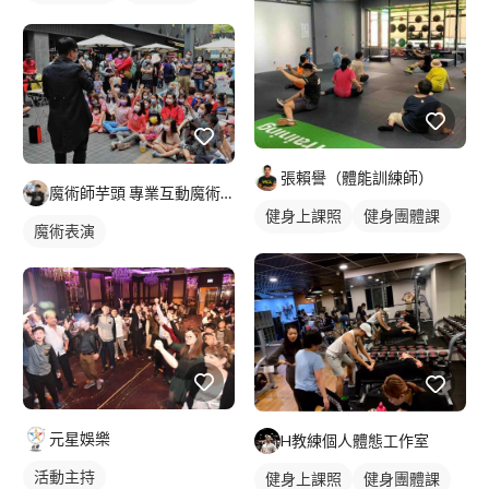
健身團體課
重訓教練
重訓課程
健身課程
張賴譽（體能訓練師）
魔術師芋頭 專業互動魔術表演
健身上課照
健身團體課
魔術表演
健身課程
元星娛樂
H教練個人體態工作室
活動主持
健身上課照
健身團體課