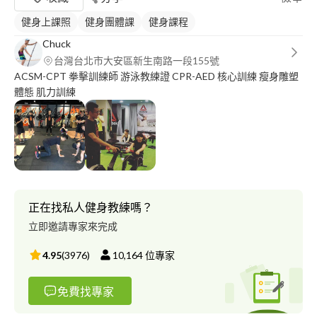
健身上課照
健身團體課
健身課程
Chuck
台灣台北市大安區新生南路一段155號
ACSM-CPT 拳擊訓練師 游泳教練證 CPR-AED 核心訓練 瘦身雕塑
體態 肌力訓練
正在找私人健身教練嗎？
立即邀請專家來完成
4.95
(
3976
)
10,164
位專家
免費找專家