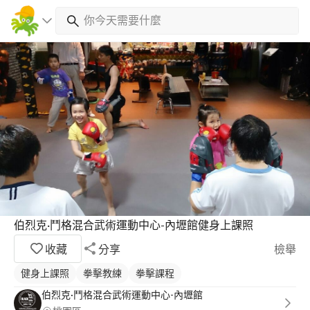
伯烈克·鬥格混合武術運動中心-內壢館健身上課照
收藏
分享
檢舉
健身上課照
拳擊教練
拳擊課程
伯烈克·鬥格混合武術運動中心-內壢館