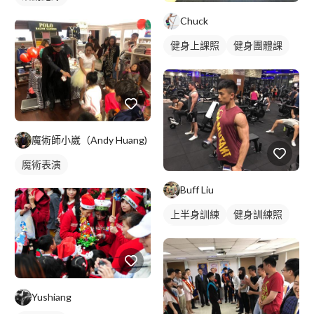
Chuck
健身上課照
健身團體課
健身課程
魔術師小崴（Andy Huang)
魔術表演
Buff Liu
上半身訓練
健身訓練照
手臂訓練
Yushiang