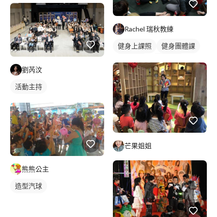
Rachel 瑞秋教練
健身上課照
健身團體課
健身課程
健身教練
劉芮汶
活動主持
芒果姐姐
熊熊公主
造型汽球