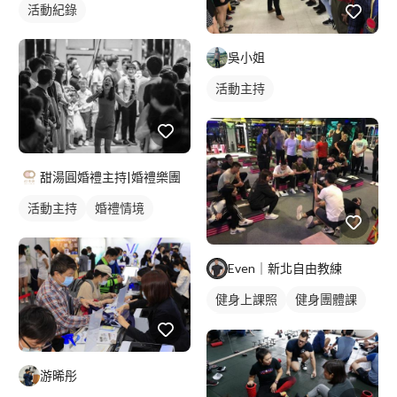
活動紀錄
吳小姐
活動主持
甜湯圓婚禮主持|婚禮樂團
活動主持
婚禮情境
Even｜新北自由教練
健身上課照
健身團體課
健身課程
游晞彤