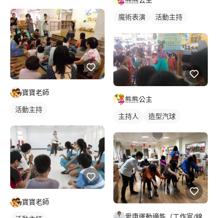
魔術表演
活動主持
寶寶老師
熊熊公主
活動主持
主持人
造型汽球
寶寶老師
愛康運動適能（工作室/線上）-物理治療Ｘ健身教練