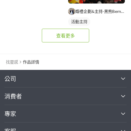
婚禮企劃&主持-黑熊Bernard
活動主持
查看更多
找靈感
作品詳情
繼續完成
公司
關於我們
消費者
找專家(0)
買服務(0)
媒體報導
買服務
專家
部落格
如何使用PRO360
加入我們
案件中心