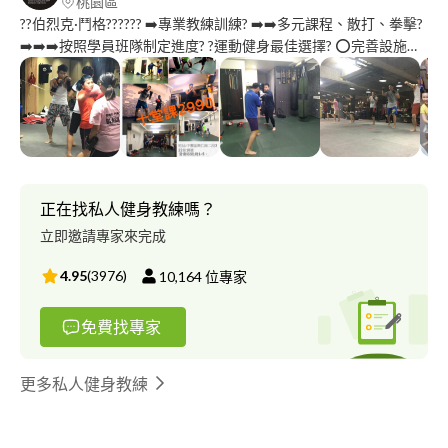
桃園區
??伯烈克·鬥格?????? ➡️專業教練訓練? ➡️➡️多元課程、散打、拳擊?
➡️➡️➡️按照學員班隊制定進度? ?運動健身最佳選擇? ⭕️完善設施，
安心運動，達到最佳運動效果 ⭕️最佳教練團隊 ????歡迎您加入 #伯
烈克 成就最完美的自己
正在找私人健身教練嗎？
立即邀請專家來完成
4.95
(
3976
)
10,164
位專家
免費找專家
更多私人健身教練