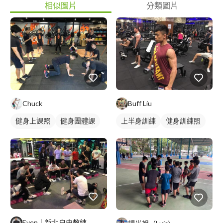
相似圖片
分類圖片
Chuck
Buff Liu
健身上課照
健身團體課
上半身訓練
健身訓練照
健身課程
手臂訓練
Even｜新北自由教練