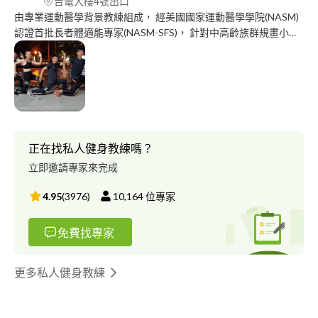
台電大樓4號出口
由專業運動醫學背景教練組成， 經美國國家運動醫學學院(NASM)
認證首批長者體適能專家(NASM-SFS)， 針對中高齡族群規畫小班
制或一對一運動課程， 亦或是50歲以上相關代謝性疾病之客戶，
歡迎洽談。 另也提供北歐式健走課程教學， 為台灣首次引進之北
歐式健走認證。
正在找私人健身教練嗎？
立即邀請專家來完成
4.95
(
3976
)
10,164
位專家
免費找專家
更多私人健身教練