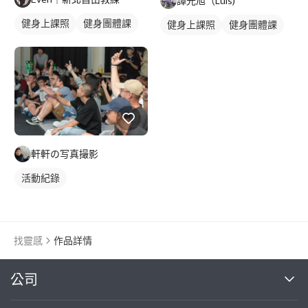
譚光旭（Luis)
健身上課照
健身團體課
健身上課照
健身團體課
健身課程
軒軒の写真撮影
活動紀錄
找靈感
作品詳情
繼續完成
公司