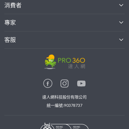
關於我們
消費者
找專家(0)
買服務(0)
媒體報導
買服務
專家
部落格
如何使用PRO360
加入我們
案件中心
客服
熱門服務
投資人關係
成為專家
所有服務
客服中心
合作提案
如何接案
價格行情
使用條款
聯絡我們
專家指南
專家目錄
信任與保障
推廣服務
在地專家推薦
隱私權政策
卓越專家
達人網科技股份有限公司
關鍵字搜尋
公告
特約專家
統一編號:90378737
專業知識
勞健保專區
問專家
新手攻略