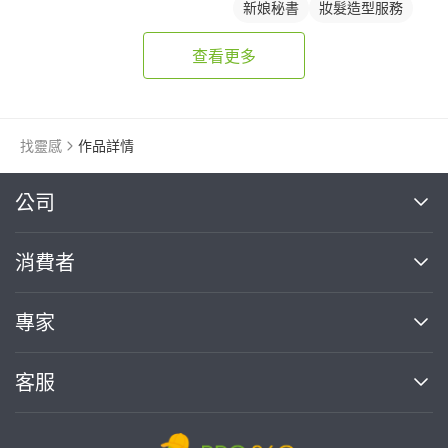
新娘秘書
妝髮造型服務
查看更多
找靈感
作品詳情
繼續完成
公司
關於我們
消費者
找專家(0)
買服務(0)
媒體報導
買服務
專家
部落格
如何使用PRO360
加入我們
案件中心
客服
熱門服務
投資人關係
成為專家
所有服務
客服中心