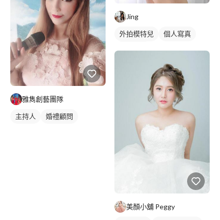
Jing
外拍模特兒
個人寫真
商業人像
雅雋創藝團隊
主持人
婚禮顧問
美顏小舖 Peggy