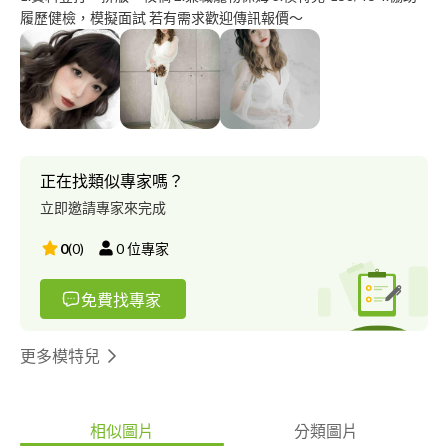
履歷健檢，模擬面試 若有需求歡迎傳訊報價～
正在找類似專家嗎？
立即邀請專家來完成
0
(
0
)
0
位專家
免費找專家
更多模特兒
相似圖片
分類圖片