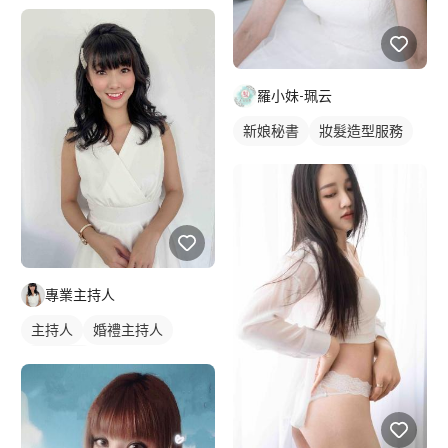
羅小妹-珮云
新娘秘書
妝髮造型服務
專業主持人
主持人
婚禮主持人
女模特兒