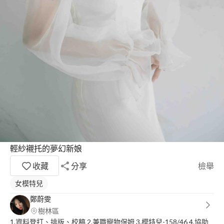
輕紗襯托的夢幻新娘
收藏
分享
檢舉
女模特兒
鄭蔚雯
樹林區
1.資料登打、排版、校稿 2.兼職寵物保姆 3.模特兒-158/46 4.協助