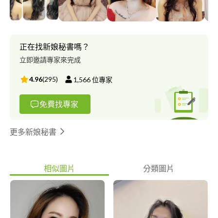
成為您可靠的夥伴，協助您順利度過這段獨一無二的時刻。 讓我
們一起創造美好回憶吧！?
正在找新娘秘書嗎？
立即邀請專家來完成
4.96
(
295
)
1,566
位專家
免費找專家
更多新娘秘書
相似圖片
分類圖片