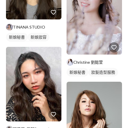
TINANA STUDIO
新娘秘書
新娘妝容
妝髮造型服務
Christine 劉懿萱
新娘秘書
妝髮造型服務