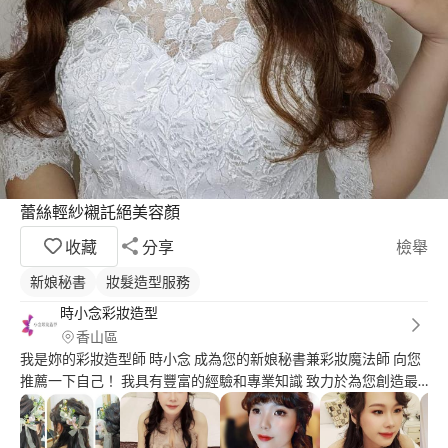
蕾絲輕紗襯託絕美容顏
收藏
分享
檢舉
新娘秘書
妝髮造型服務
時小念彩妝造型
香山區
我是妳的彩妝造型師 時小念 成為您的新娘秘書兼彩妝魔法師 向您
推薦一下自己！ 我具有豐富的經驗和專業知識 致力於為您創造最
完美的婚禮體驗。 無論是策劃項目，組織日程 還是提供優質的化
妝和造型服務 我都能在細節上表現出色。 我熱愛與人們合作，傾
聽他們的願望和需求，並努力實現他們的夢想。 我相信，我可以