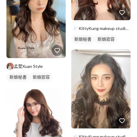
KittyKung makeup studio-新秘kitt
新娘秘書
新娘妝容
妝髮造型服務
孟萱Xuan Style
新娘秘書
新娘妝容
妝髮造型服務
KittyKung makeup studio-新秘kitt