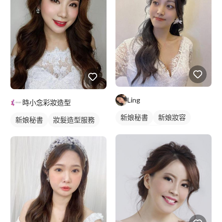
Ling
時小念彩妝造型
新娘秘書
新娘妝容
新娘秘書
妝髮造型服務
妝髮造型服務