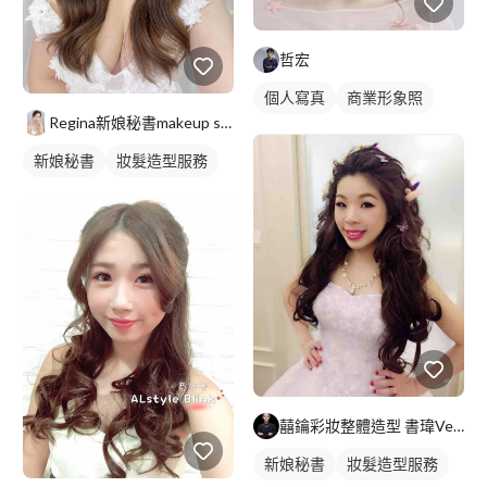
哲宏
個人寫真
商業形象照
Regina新娘秘書makeup stylist
新娘秘書
妝髮造型服務
囍鑰彩妝整體造型 書瑋Venson
新娘秘書
妝髮造型服務