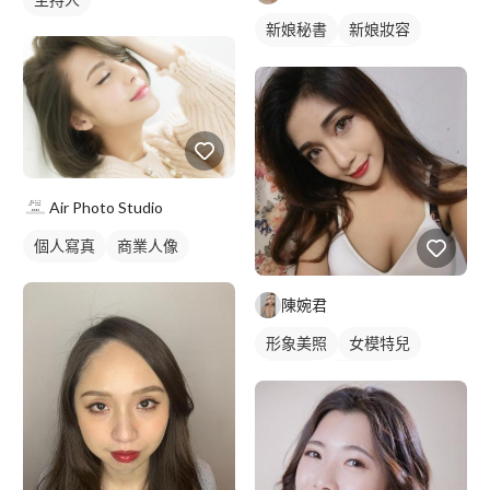
新娘秘書
新娘妝容
妝髮造型服務
Air Photo Studio
個人寫真
商業人像
陳婉君
形象美照
女模特兒
沙龍照
個人寫真