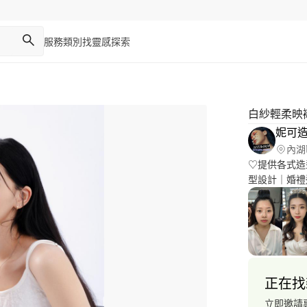
服務類別
找靈感
探索
白紗輕柔映
妮可造型
內湖
♡提供各式造
型設計｜婚禮造型｜ ♡日常單妝/單髮 $1,
$2,500 ♡ㄧ
媽媽妝.伴娘妝.親友妝
♡活動妝髮、
開發票收取5％稅金 ✔️全台服務 ✔️台中免車
正在找
立即邀請