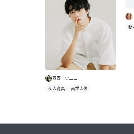
新
西野 ウユニ
個人寫真
商業人像
繼續完成