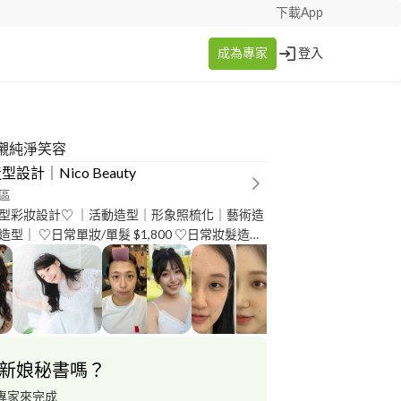
下載App
成為專家
登入
襯純淨笑容
設計｜Nico Beauty
區
型彩妝設計♡ ｜活動造型｜形象照梳化｜藝術造
800 ♡日常妝髮造型
對一彩妝教學 $4,500 ♡婚宴妝髮一套 $6,800元 ♡
$ 2,000元（不含髮型） 含髮型+$1,000
特殊妝髮、派對妝髮、主持人妝髮歡迎私訊 若需
馬費 ✔️為了可以配
合您方便的時間，一定要先預約唷 ♡歡迎私訊詢問檔期♡
新娘秘書嗎？
專家來完成