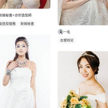
新娘秘書⭐️亦忻造型師
髮造型服務
新娘秘書
一毛
女模特兒