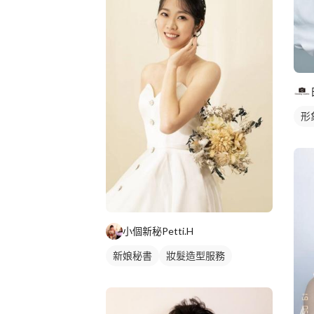
形
小個新秘Petti.H
新娘秘書
妝髮造型服務