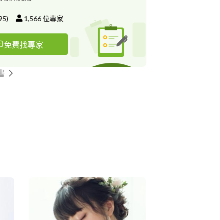
95
)
1,566
位專家
免費找專家
書