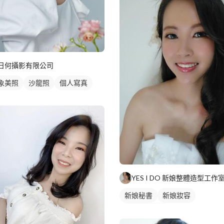
日何攝影有限公司
象美照
沙龍照
個人寫真
YES I DO 新娘整體造型工作
新娘秘書
新娘妝容
妝髮造型服務