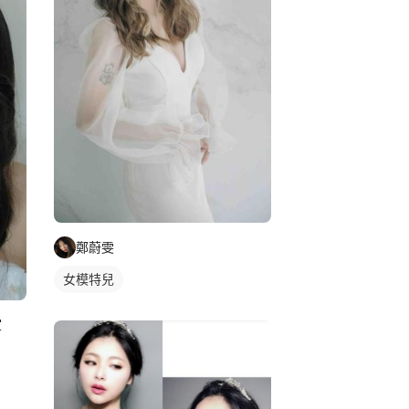
鄭蔚雯
女模特兒
室