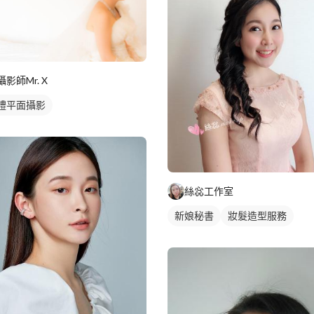
攝影師Mr. X
禮平面攝影
絲惢工作室
新娘秘書
妝髮造型服務