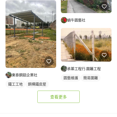
蝸牛園藝社
承蓁工程行.圍籬工程
東泰鋼鋁企業社
園藝維護
簡易圍籬
鐵工工地
鋼構鐵皮屋
鋼骨架構
查看更多