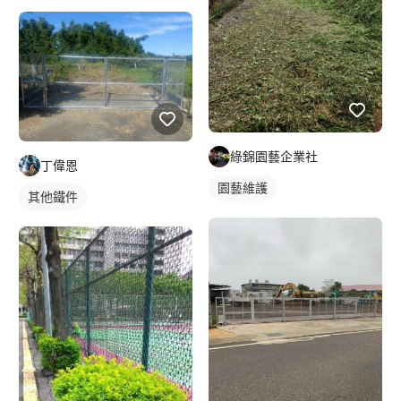
綠錦園藝企業社
丁偉恩
園藝維護
其他鐵件