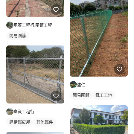
承蓁工程行.圍籬工程
簡易圍籬
述仁
簡易圍籬
鐵工工地
其他鐵件
富崴工程行
鋼構鐵皮屋
其他鐵件