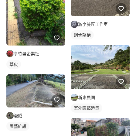
游李雙匠工作室
鋼骨架構
享竹邑企業社
草皮
新東農園
室外園藝造景
漫威
園藝維護