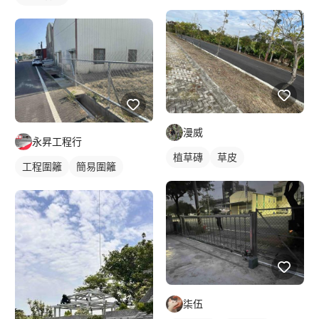
漫威
永昇工程行
植草磚
草皮
工程圍籬
簡易圍籬
柒伍