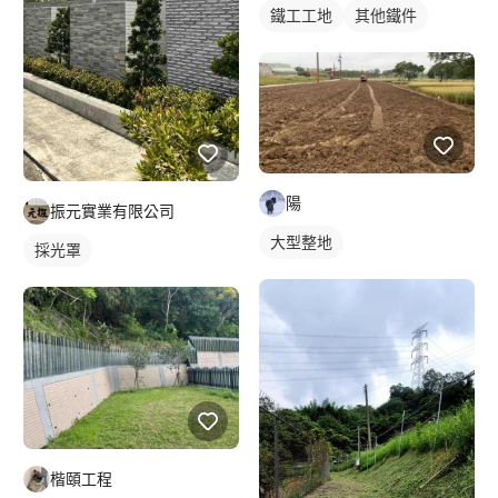
鐵工工地
其他鐵件
陽
振元實業有限公司
大型整地
採光罩
楷頤工程