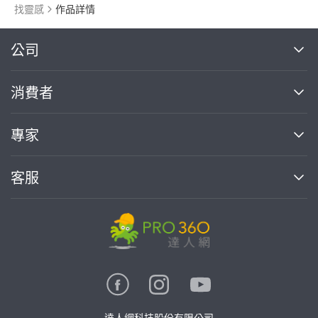
找靈感
作品詳情
繼續完成
公司
關於我們
消費者
找專家(0)
買服務(0)
媒體報導
買服務
專家
部落格
如何使用PRO360
加入我們
案件中心
客服
熱門服務
投資人關係
成為專家
所有服務
客服中心
合作提案
如何接案
價格行情
使用條款
聯絡我們
專家指南
專家目錄
信任與保障
推廣服務
在地專家推薦
隱私權政策
卓越專家
達人網科技股份有限公司