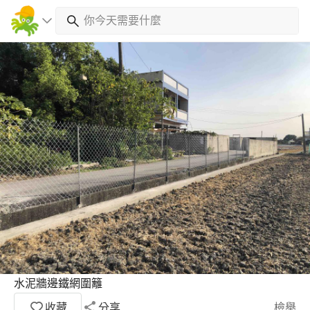
水泥牆邊鐵網圍籬
收藏
分享
檢舉