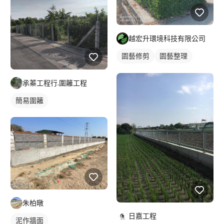
越宏升環境科技有限公司
園藝修剪
園藝整理
草皮
承蓁工程行.圍籬工程
簡易圍籬
朱柏暾
日嘉工程
泥作牆面