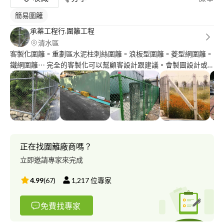
簡易圍籬
承蓁工程行.圍籬工程
清水區
客製化圍籬。重劃區水泥柱刺絲圍籬。浪板型圍籬。菱型網圍籬。
鐵網圍籬⋯ 完全的客製化可以幫顧客設計跟建議。會製圖設計或
照片參考讓顧客去挑選想要的樣式跟施工建議。 我們也有做園藝
施工，移植樹，鋪草皮，整地，鋪草席，割草，維護園藝都有做唷
正在找圍籬廠商嗎？
立即邀請專家來完成
4.99
(
67
)
1,217
位專家
免費找專家