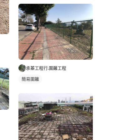
承蓁工程行.圍籬工程
簡易圍籬