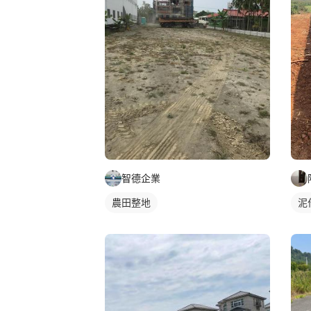
智德企業
農田整地
泥