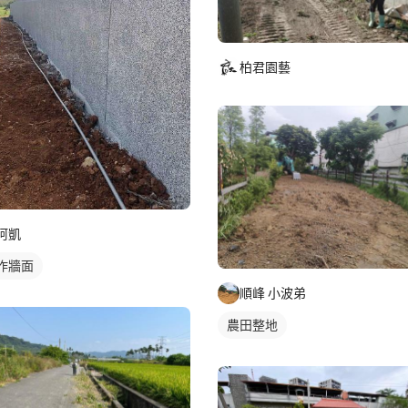
柏君園藝
阿凱
作牆面
順峰 小波弟
農田整地