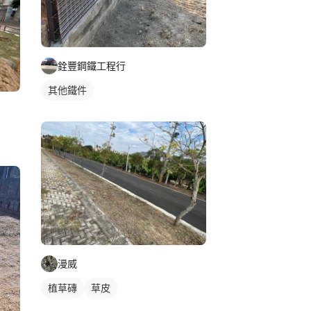
銓豐鋼鐵工程行
其他鐵件
漫威
植草磚
草皮