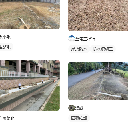
孫小毛
至盛工程行
型整地
屋頂防水
防水漆施工
園藝維護
漫威
園藝維護
岩園綠化