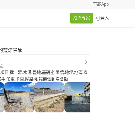
下載App
成為專家
登入
的荒涼景象
暾
區
目 擋土牆.水溝.整地.基礎座.圍牆.地坪.地磚 機
具項目 山貓.怪手.吊車.卡車.壓路機 報價需到場會勘