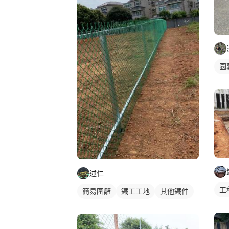
園
述仁
工
簡易圍籬
鐵工工地
其他鐵件