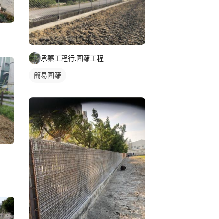
承蓁工程行.圍籬工程
簡易圍籬