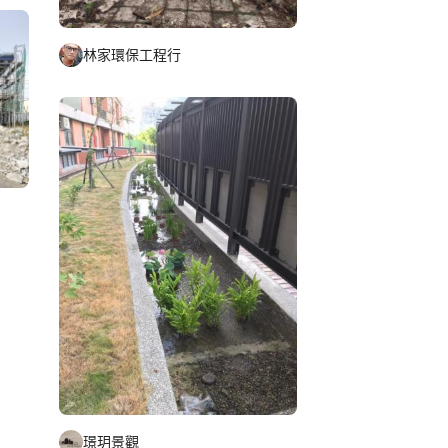
林家環保工程行
璟玥景觀