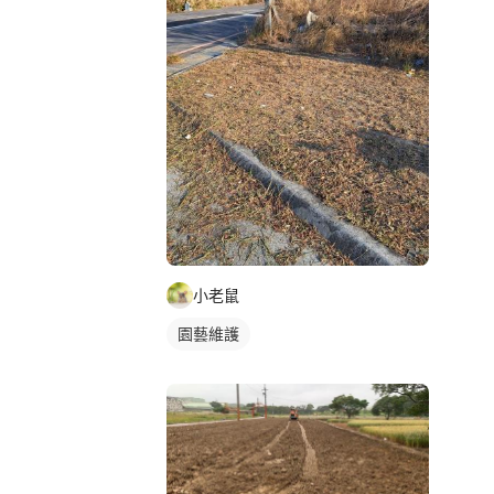
小老鼠
園藝維護