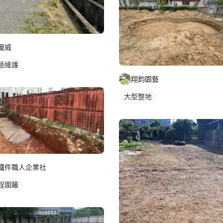
漫威
藝維護
翔鈞園藝
大型整地
鐵件職人企業社
程圍籬