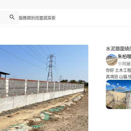
服務類別
找靈感
探索
水泥牆圍繞
朱柏
阿蓮
你好 土木工程項