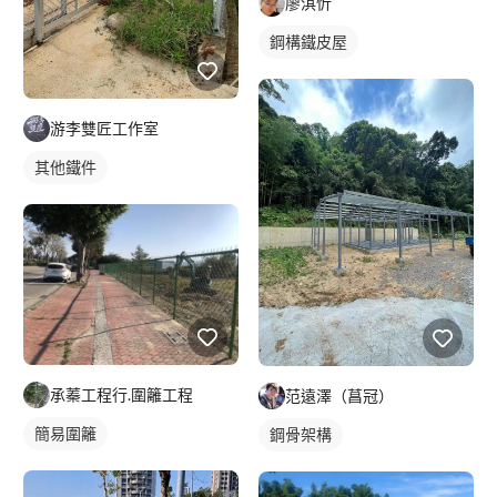
廖淇忻
鋼構鐵皮屋
游李雙匠工作室
其他鐵件
承蓁工程行.圍籬工程
范遠澤（菖冠）
簡易圍籬
鋼骨架構