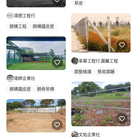
草皮
鴻德工程行
鋼構工程
鋼構鐵皮屋
承蓁工程行.圍籬工程
園藝維護
簡易圍籬
鴻桿企業社
鋼構鐵皮屋
鋼骨架構
文佑企業社