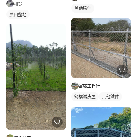
和豐
其他鐵件
農田整地
富崴工程行
鋼構鐵皮屋
其他鐵件