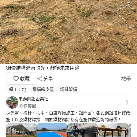
鋼骨結構遮蔽陽光，靜待未來用途
收藏
分享
檢舉
鐵工工地
鋼構鐵皮屋
鋼骨架構
東泰鋼鋁企業社
銅鑼鄉
採光罩、欄杆、扶手、白鐵焊接施工、鋁門窗、各式鋼鋁搭建修改
施工以及鐵材焊接。關於鐵材鋼鋁都有在施作歡迎詢問報價！