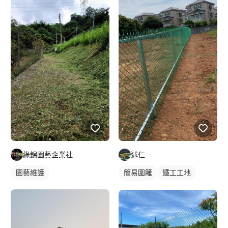
綠錦園藝企業社
述仁
園藝維護
簡易圍籬
鐵工工地
其他鐵件