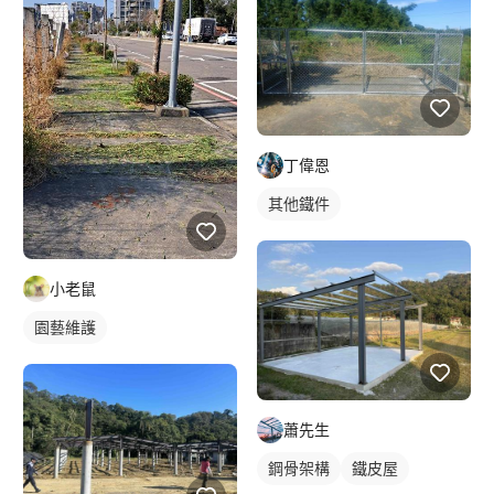
丁偉恩
其他鐵件
小老鼠
園藝維護
蕭先生
鋼骨架構
鐵皮屋