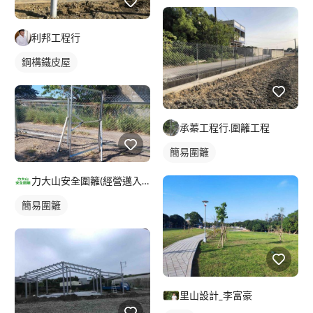
利邦工程行
鋼構鐵皮屋
承蓁工程行.圍籬工程
簡易圍籬
力大山安全圍籬(經營邁入40年):苗栗新竹台中以北工地甲種圍籬工程
簡易圍籬
里山設計_李富豪