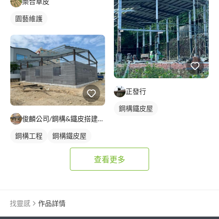
樂合草皮
園藝維護
正發行
鋼構鐵皮屋
俊麟公司/鋼構&鐵皮搭建&採光罩
鋼構工程
鋼構鐵皮屋
查看更多
找靈感
作品詳情