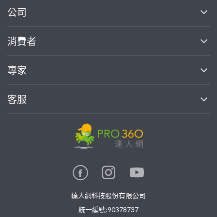
繼續完成
公司
關於我們
消費者
找專家(0)
買服務(0)
媒體報導
買服務
專家
部落格
如何使用PRO360
加入我們
案件中心
客服
熱門服務
投資人關係
成為專家
所有服務
客服中心
合作提案
如何接案
價格行情
使用條款
聯絡我們
專家指南
專家目錄
信任與保障
推廣服務
在地專家推薦
隱私權政策
卓越專家
達人網科技股份有限公司
關鍵字搜尋
公告
特約專家
統一編號:90378737