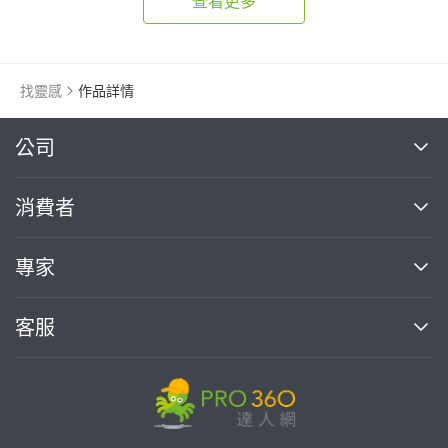
查看更多
找靈感
作品詳情
繼續完成
公司
關於我們
消費者
找專家(0)
買服務(0)
媒體報導
買服務
專家
部落格
如何使用PRO360
加入我們
案件中心
客服
熱門服務
投資人關係
成為專家
所有服務
客服中心
合作提案
如何接案
價格行情
使用條款
聯絡我們
專家指南