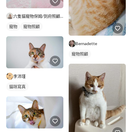
六隻貓寵物保姆/到府照顧/遛狗/到府洗澡｜kol部落客｜Yu
寵物
寵物照顧
Bernadette
寵物照顧
李沛瑾
貓咪寫真