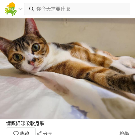
慵懶貓咪柔軟身軀
收藏
分享
檢舉