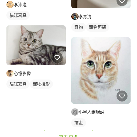
李沛瑾
貓咪寫真
李青清
寵物
寵物照顧
心憶影像
貓咪寫真
寵物攝影
小星人繪繪課
插畫