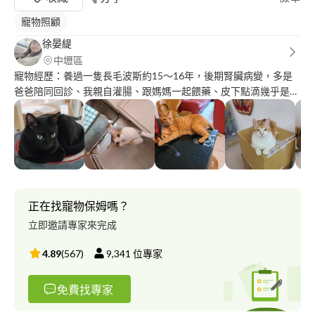
寵物照顧
徐晏緹
中壢區
寵物經歷：養過一隻長毛波斯約15～16年，後期腎臟病變，多是
爸爸陪同回診、我親自灌腸、跟媽媽一起餵藥、皮下點滴幾乎是獨
自完成，會做筆記紀錄並跟醫生討論。元老過世之後，家中曾寄養
一隻四歲貓妹妹長達一年多（飼主出國，飼料貓砂皆是飼主直接網
路購買寄到家中），家裡格局是三房兩衛浴的公寓，貓咪平時在我
家都是到處跑，除了浴室跟陽台（潮濕怕長黴菌），107年年初當
過浪浪中途（已送養），隨後收編了貓媽媽至今，107年11月我曾
撿到一隻公橘貓（已送養，送養前約三個月大，暫養2-3週），
107年底則幫友人代養過賓士貓約3週（也是出國），108年過年期
正在找寵物保姆嗎？
間也幫人短暫寄養過貓，108年五月初撿到兩隻未睜眼的奶貓，一
立即邀請專家來完成
隻隔天過世了，另一隻三花妹妹現在偶爾會回我家玩，在中途及寄
養期間都是把貓養在我房間。
4.89
(
567
)
9,341
位專家
免費找專家