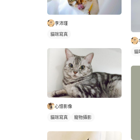
李沛瑾
貓咪寫真
貓
心憶影像
貓咪寫真
寵物攝影