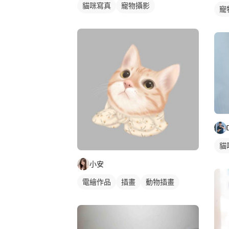
貓咪寫真
寵物攝影
寵
貓
小安
電繪作品
插畫
動物插畫