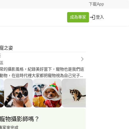
下載App
成為專家
登入
萌寵之姿
瑾
區
常的攝影風格，紀錄美好當下，寵物也是我們這
動物，在這時代裡大家都把寵物視為自己兒子或
牠們的生命比我們短暫，利用攝影方式拍出當下
畫面，讓攝影不僅是珍藏紀念，亦可客製成獨一
孩的影像時時陪伴在你身邊。 拍攝內容： 全
真／外拍服務／寵物派對拍攝／ 免費中途拍攝／
考 instagram:
.instagram.com/orang_day/ instagram內容持續新
寵物攝影師嗎？
專家來完成