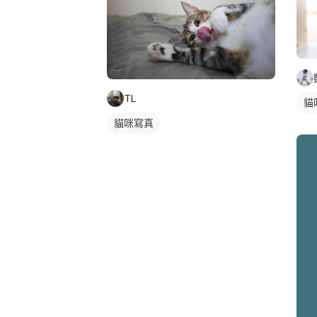
TL
貓
貓咪寫真