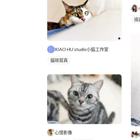
插
XIAO HU studio小狐工作室
貓咪寫真
心憶影像