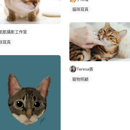
貓咪寫真
凱凱攝影工作室
咪寫真
Teresa張
寵物照顧