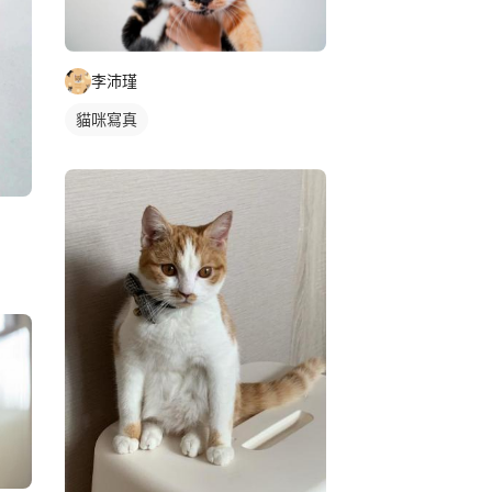
李沛瑾
貓咪寫真