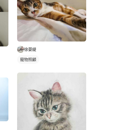
徐晏緹
寵物照顧