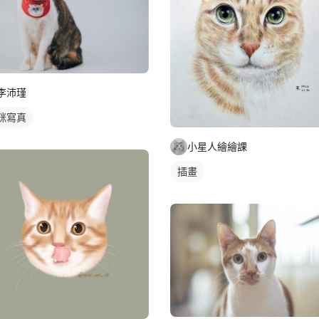
李沛瑾
咪寫真
小星人繪繪課
插畫