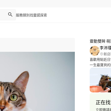
服務類別
找靈感
探索
靈動雙眸 
李沛
新店
喜歡用貼近日
一生最寶貝的
是女兒，雖然
最值得紀念的
無二的商品，讓毛
家福／寵物寫
到府服務，皆可討論。 更多作品集可參
https://www
正在找
增中～ 如果喜歡我的風格，歡迎與我們聯繫詢問 謝謝您們的喜
歡?
立即邀請