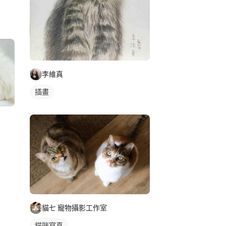
李維真
插畫
貓七 寵物攝影工作室
貓咪寫真