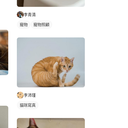
李青清
寵物
寵物照顧
李沛瑾
貓咪寫真