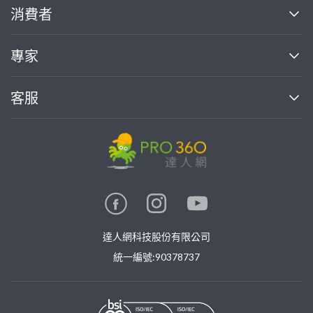
關於我們
消費者
找專家(0)
買服務(0)
媒體報導
買服務
專家
部落格
如何使用PRO360
加入我們
案件中心
客服
熱門服務
投資人關係
成為專家
所有服務
客服中心
合作提案
如何接案
價格行情
使用條款
聯絡我們
專家指南
專家目錄
信任與保障
推廣服務
在地專家推薦
隱私權政策
卓越專家
達人網科技股份有限公司
關鍵字搜尋
公告
特約專家
統一編號:90378737
專業知識
勞健保專區
問專家