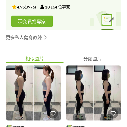
4.95
(
3976
)
10,164
位專家
免費找專家
更多私人健身教練
相似圖片
分類圖片