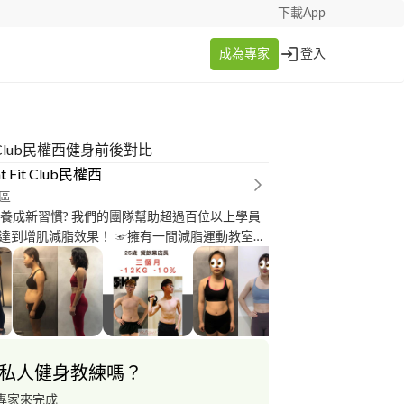
下載App
成為專家
登入
Fit Club民權西健身前後對比
ht Fit Club民權西
區
一起養成新習慣? 我們的團隊幫助超過百位以上學員
減脂效果！ ☞擁有一間減脂運動教室
民
 、肌力訓
 、高強度間歇、運動課程設計
私人健身教練嗎？
專家來完成