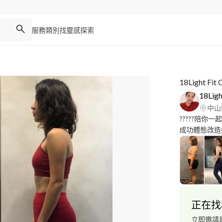
服務類別
找靈感
探索
18Light 
18Lig
中山
?????陪你
成功體態改造達到增肌
18lightfitclub ☞教練本人減重-18kg ┃體脂-11% ♡ ☞中華
國健身教練認證 專長：增肌減脂不反彈、體態雕塑
練、飲食規劃
正在找
立即邀請