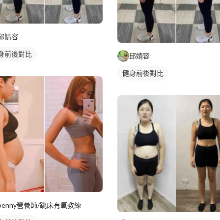
邱婧容
身前後對比
邱婧容
健身前後對比
penny營養師/跳床有氧教練