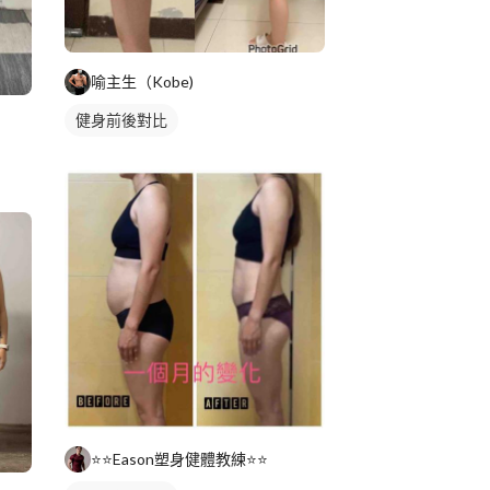
喻主生（Kobe)
健身前後對比
⭐️⭐️Eason塑身健體教練⭐️⭐️