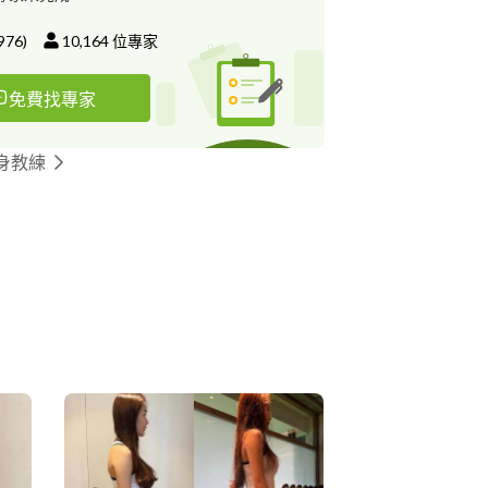
976
)
10,164
位專家
免費找專家
身教練