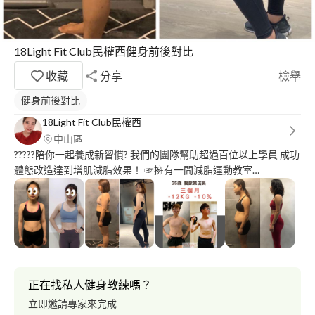
18Light Fit Club民權西健身前後對比
收藏
分享
檢舉
健身前後對比
18Light Fit Club民權西
中山區
?????陪你一起養成新習慣? 我們的團隊幫助超過百位以上學員 成功
體態改造達到增肌減脂效果！ ☞擁有一間減脂運動教室
18lightfitclub ☞教練本人減重-18kg ┃體脂-11% ♡ ☞中華民國健
身教練認證 專長：增肌減脂不反彈、體態雕塑 、肌力訓練、飲食
規劃 、高強度間歇、運動課程設計
正在找私人健身教練嗎？
立即邀請專家來完成