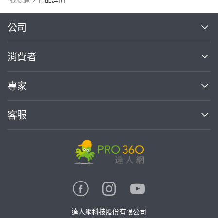
繼續完成
公司
關於我們
消費者
找專家(0)
買服務(0)
媒體報導
買服務
專家
部落格
如何使用PRO360
加入我們
案件中心
客服
熱門服務
投資人關係
成為專家
所有服務
客服中心
合作提案
如何接案
價格行情
使用條款
聯絡我們
專家指南
專家目錄
信任與保障
推廣服務
在地專家推薦
隱私權政策
卓越專家
達人網科技股份有限公司
關鍵字搜尋
公告