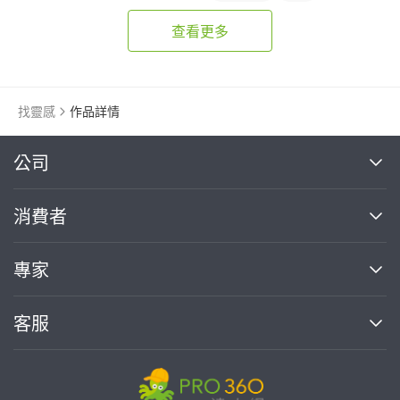
查看更多
找靈感
作品詳情
繼續完成
公司
關於我們
消費者
找專家(0)
買服務(0)
媒體報導
買服務
專家
部落格
如何使用PRO360
加入我們
案件中心
客服
熱門服務
投資人關係
成為專家
所有服務
客服中心
合作提案
如何接案