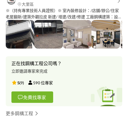
大里區
※（持有專業技術人員證照）※ 室內裝修設計：/店舖/辦公/住家
老屋翻新/建築外觀拉皮 新建/ 增建/改建/修建 工廠鋼構建築：設
計/建造/鐵皮 到府評估建議，誠實估價，品質保證，如期完工，竣
工查驗，多元化服務， 居家修繕可信賴的好夥伴! ※ 室內裝修許可
證申請 ※ 竣工查驗簽證 公司人員持有中華民國內政部營建署專業
技術人員登記證，並領有行政院公共工程委員會土建品管工程師證
書，工地主任證書、中華民國室內裝修乙級技術人員證照！ 並由
第三方公證收支工程款履約保證，依工程進度分期支付！所以…請
您安心交付我們為您誠懇的服務！ ※釋放美的根基，無憂制家，
正在找鋼構工程公司嗎？
裝點生活！ ※平價不失高貴，優質更顯風範！ ※ 為你的滿意，團
立即邀請專家來完成
結執著，誓不停止！ ※ 提升生活的品質，創造你我的魅力，【喬
智】執著美的生活！ ※ 專業的服務，讓您安心無憂！
5
(
9
)
590
位專家
免費找專家
更多鋼構工程