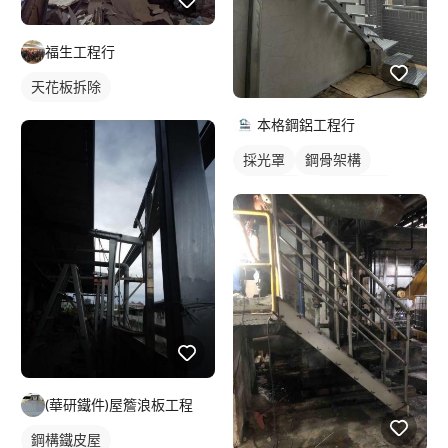
福生工程行
天花板拆除
本格鋼鋁工程行
採光罩
鋼骨架構
鋁採光罩
陽台採光罩
(華研鐵件)屋簷浪板工程
鋼構鐵皮屋