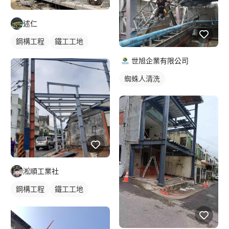
述仁
鋼構工程
鐵工工地
世旭企業有限公司
蜘蛛人清洗
淞順工業社
鋼構工程
鐵工工地
鋼構鐵皮屋