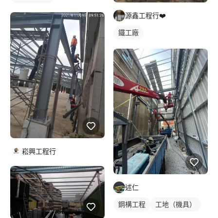
源鑫工程行❤️
鐵工廠
崧興工程行
述仁
鋼構工程
工地（機具）