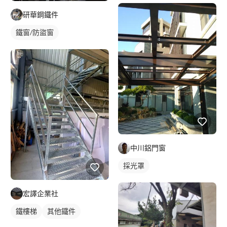
鋼構鐵皮屋
研華鋼鐵件
鐵窗/防盜窗
中川鋁門窗
採光罩
宏譯企業社
鐵樓梯
其他鐵件