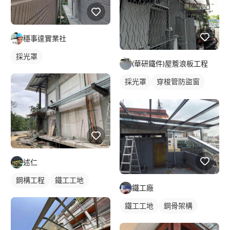
穩事達實業社
採光罩
(華研鐵件)屋簷浪板工程
採光罩
穿梭管防盜窗
活動式鐵窗
鐵窗/防盜窗
鐵皮遮雨棚
述仁
鋼構工程
鐵工工地
鐵工廠
鐵工工地
鋼骨架構