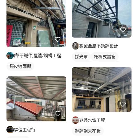
鑫鋮金屬不銹鋼設計
(華研鐵件)屋簷/鋼構工程
採光罩
柵欄式鐵窗
鋁採光罩
屋頂採光罩
鐵皮遮雨棚
兆鑫水電工程
驛佳工程行
輕鋼架天花板