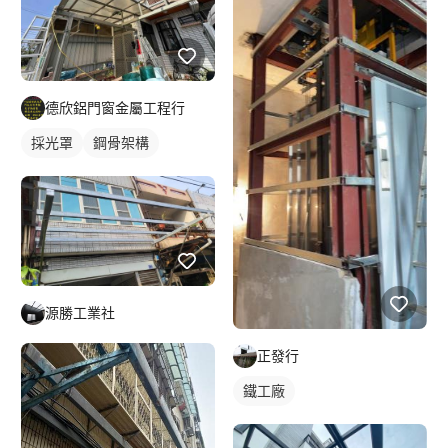
德欣鋁門窗金屬工程行
採光罩
鋼骨架構
源勝工業社
正發行
鐵工廠