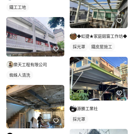
鐵工工地
◆虹捷★家庭鋁窗工作坊◆
採光罩
鐵皮屋施工
鋁採光罩
屋頂採光罩
樂天工程有限公司
蜘蛛人清洗
源勝工業社
採光罩