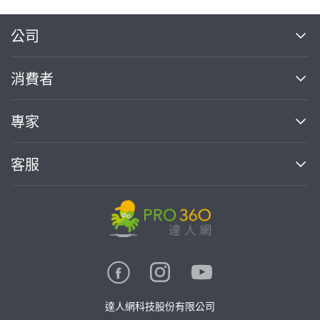
繼續完成
公司
關於我們
消費者
找專家(0)
買服務(0)
媒體報導
買服務
專家
部落格
如何使用PRO360
加入我們
案件中心
客服
熱門服務
投資人關係
成為專家
所有服務
客服中心
合作提案
如何接案
價格行情
使用條款
聯絡我們
專家指南
專家目錄
信任與保障
推廣服務
在地專家推薦
隱私權政策
卓越專家
達人網科技股份有限公司
關鍵字搜尋
公告