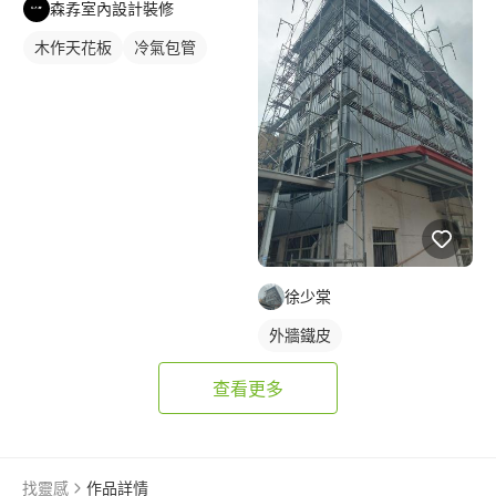
森孨室內設計裝修
木作天花板
冷氣包管
徐少棠
外牆鐵皮
查看更多
找靈感
作品詳情