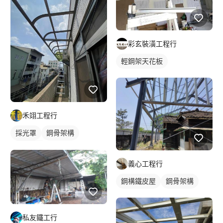
彩玄裝潢工程行
輕鋼架天花板
禾翊工程行
採光罩
鋼骨架構
鋁採光罩
義心工程行
鋼構鐵皮屋
鋼骨架構
私友鐵工行