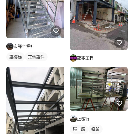
宏譯企業社
鐵樓梯
其他鐵件
龍兆工程
正發行
鐵工廠
鐵架