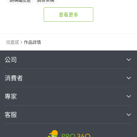
查看更多
找靈感
作品詳情
繼續完成
公司
關於我們
消費者
找專家(0)
買服務(0)
媒體報導
買服務
專家
部落格
如何使用PRO360
加入我們
案件中心
客服
熱門服務
投資人關係
成為專家
所有服務
客服中心
合作提案
如何接案