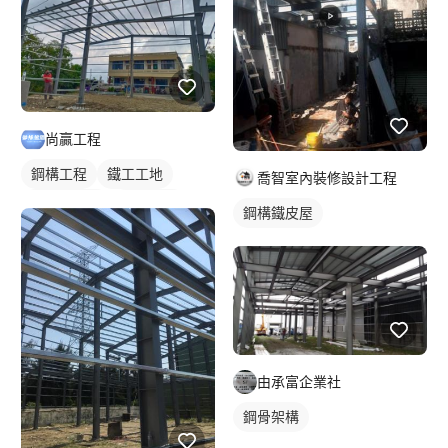
尚贏工程
鋼構工程
鐵工工地
喬智室內裝修設計工程
鋼構鐵皮屋
鋼骨架構
鋼構鐵皮屋
由承富企業社
鋼骨架構