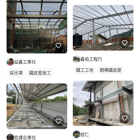
鋼構鐵皮屋
鋼骨架構
鑫佑工程行
益鑫工業社
鐵工工地
鋼構鐵皮屋
採光罩
鐵皮屋施工
鋼骨架構
鋼構鐵皮屋
屋頂採光罩
鋁採光罩
述仁
宏譯企業社