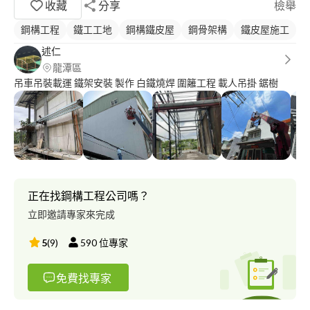
收藏
分享
檢舉
鋼構工程
鐵工工地
鋼構鐵皮屋
鋼骨架構
鐵皮屋施工
述仁
龍潭區
吊車吊裝載運 鐵架安裝 製作 白鐵燒焊 圍籬工程 載人吊掛 鋸樹
正在找鋼構工程公司嗎？
立即邀請專家來完成
5
(
9
)
590
位專家
免費找專家