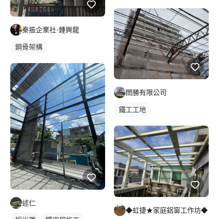
秦振企業社-鍾興龍
鋼骨架構
閤勝有限公司
鐵工工地
述仁
◆虹捷★家庭鋁窗工作坊◆