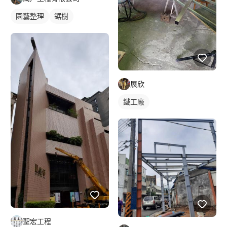
園藝整理
鋸樹
展欣
鐵工廠
聖宏工程