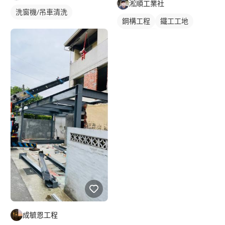
淞順工業社
洗窗機/吊車清洗
鋼構工程
鐵工工地
鋼構鐵皮屋
成毓恩工程