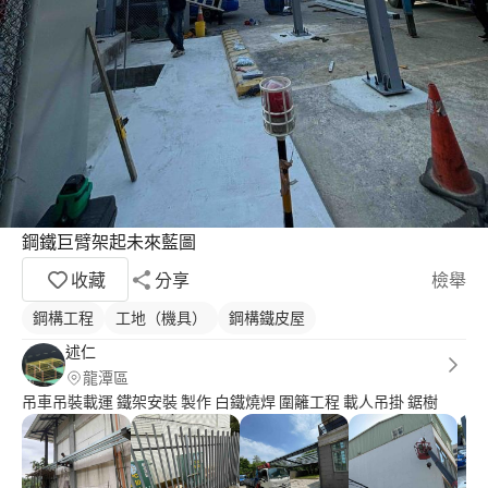
鋼鐵巨臂架起未來藍圖
收藏
分享
檢舉
鋼構工程
工地（機具）
鋼構鐵皮屋
述仁
龍潭區
吊車吊裝載運 鐵架安裝 製作 白鐵燒焊 圍籬工程 載人吊掛 鋸樹