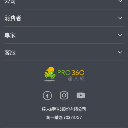
公司
關於我們
消費者
找專家(0)
買服務(0)
媒體報導
買服務
專家
部落格
如何使用PRO360
加入我們
案件中心
客服
熱門服務
投資人關係
成為專家
所有服務
客服中心
合作提案
如何接案
價格行情
使用條款
聯絡我們
專家指南
專家目錄
信任與保障
推廣服務
在地專家推薦
隱私權政策
卓越專家
達人網科技股份有限公司
關鍵字搜尋
公告
特約專家
統一編號:90378737
專業知識