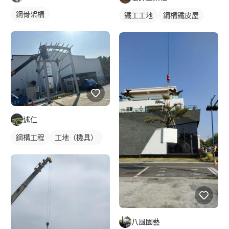
鋼骨架構
鐵工工地
鋼構鐵皮屋
述仁
鋼構工程
工地（機具）
八風園藝