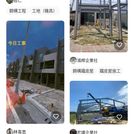
述仁
鋼構工程
工地（機具）
鴻桿企業社
鋼構鐵皮屋
鐵皮屋施工
林韋恩
宏譯企業社