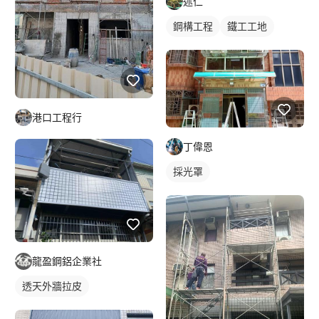
述仁
鋼構工程
鐵工工地
港口工程行
丁偉恩
採光罩
龍盈鋼鋁企業社
透天外牆拉皮