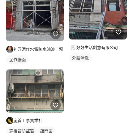
好好生活創意有限公司
神匠泥作水電防水油漆工程
外牆清洗
泥作牆面
嵐首工事實業社
穿梭管防盜窗
鋁門窗