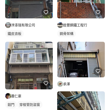
浡溙瑞有限公司
銓豐鋼鐵工程行
鐵皮浪板
鋼骨架構
承澤
蕭仁豪
鋁門
穿梭管防盜窗