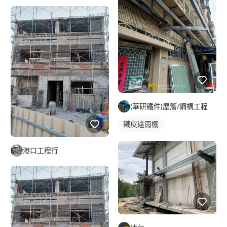
防盜窗戶
鋁門窗
鐵窗/防盜窗
(華研鐵件)屋簷/鋼構工程
鐵皮遮雨棚
港口工程行