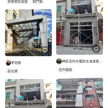
穿梭管防盜窗
鋁門窗
神匠泥作水電防水油漆房屋整修
李克剛
泥作牆面
採光罩