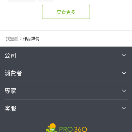
查看更多
找靈感
作品詳情
繼續完成
公司
關於我們
消費者
找專家(0)
買服務(0)
媒體報導
買服務
專家
部落格
如何使用PRO360
加入我們
案件中心
客服
熱門服務
投資人關係
成為專家
所有服務
客服中心
合作提案
如何接案