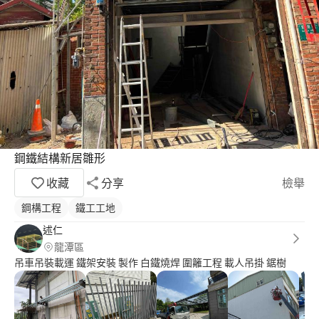
鋼鐵結構新居雛形
收藏
分享
檢舉
鋼構工程
鐵工工地
述仁
龍潭區
吊車吊裝載運 鐵架安裝 製作 白鐵燒焊 圍籬工程 載人吊掛 鋸樹