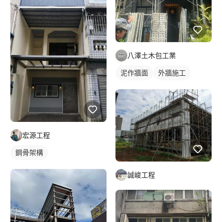
八澤土木包工業
泥作牆面
外牆施工
宏源工程
鋼骨架構
誠峻工程