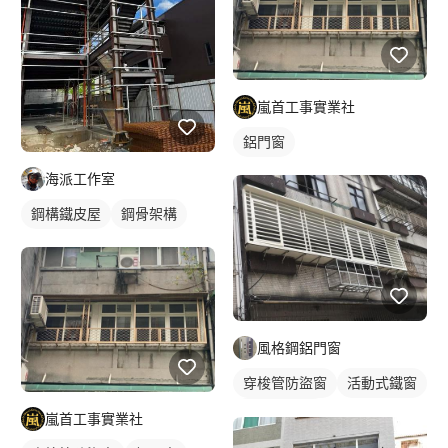
嵐首工事實業社
鋁門窗
海派工作室
鋼構鐵皮屋
鋼骨架構
風格鋼鋁門窗
穿梭管防盜窗
活動式鐵窗
鐵窗/防盜窗
嵐首工事實業社