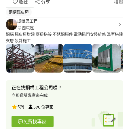
收藏
分享
檢舉
鋼構鐵皮屋
成毓恩工程
西屯區
鋼構 鐵皮屋增建 廠房搭設 不銹鋼鐵件 電動捲門安裝維修 溫室搭建
夾層 設計施工
正在找鋼構工程公司嗎？
立即邀請專家來完成
5
(
9
)
590
位專家
免費找專家