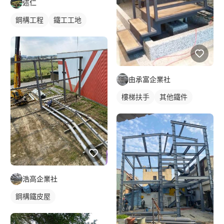
述仁
鋼構工程
鐵工工地
由承富企業社
樓梯扶手
其他鐵件
浩高企業社
鋼構鐵皮屋