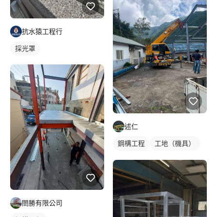
抗水猿工程行
採光罩
述仁
鋼構工程
工地（機具）
鋼構鐵皮屋
閤勝有限公司