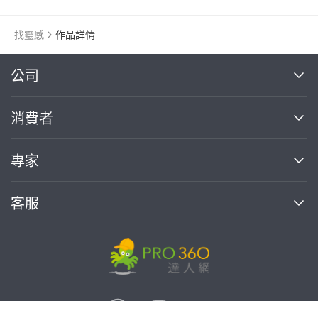
找靈感
作品詳情
繼續完成
公司
關於我們
消費者
找專家(0)
買服務(0)
媒體報導
買服務
專家
部落格
如何使用PRO360
加入我們
案件中心
客服
熱門服務
投資人關係
成為專家
所有服務
客服中心
合作提案
如何接案
價格行情
使用條款
聯絡我們
專家指南
專家目錄
信任與保障
推廣服務