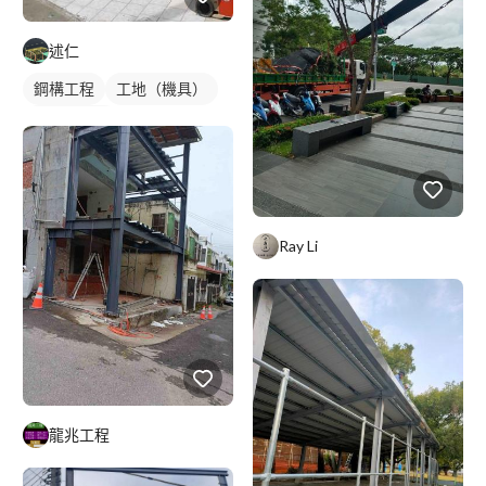
述仁
鋼構工程
工地（機具）
鋼構鐵皮屋
Ray Li
龍兆工程