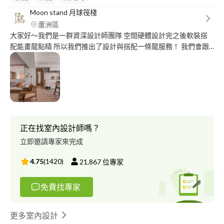
Moon stand 月球筏棧
蘆洲區
大家好～我們是一群資深設計師團隊 空間硬體設計完之後軟裝搭
配能畫龍點睛 所以我們推出了設計與搭配一條龍服務！ 我們會跟
屋主先溝通喜歡的風格 原木風/奶油風/日式侘寂風/無印風/北歐風/
輕奢風等等 Moon stand 三大服務項目 室內設計： ✔️預售屋客變
✔️新成屋空間規劃 ✔️新古屋/中古屋翻新 空間軟裝設計： ✔️家具家
飾品挑選與代購 ✔️空間軟裝設計與佈置 空間陳列擺拍： ✔️軟裝配
置租借 ✔️公設/實品/樣品屋 軟裝買斷
正在找室內設計師嗎？
立即邀請專家來完成
4.75
(
1420
)
21,867
位專家
免費找專家
更多室內設計