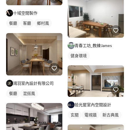
十域空間製作
餐廳
客廳
鄉村風
日式風
青春工坊_教練James
健身環境
鴻羽室內設計有限公司
餐廳
混搭風
拾光屋室內空間設計
玄關
電視牆
新古典風