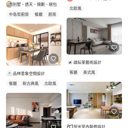
別墅、透天、規劃、統包
北歐風
中島型廚房
餐廳
廚房
誼紜筌藝術設計
客廳
美式風
品林意象空間設計
餐廳
新古典風
北歐風
倪米室內裝修設計