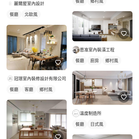
餐廳
鄉村風
麗爾屋室內設計
餐廳
北歐風
咖啡廳裝潢
恩准室內裝潢工程
餐廳
廚房
鄉村風
冠璟室內裝修設計有限公司
餐廳
客廳
鄉村風
溫度制造所
餐廳
日式風