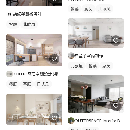
餐廳
廚房
北歐風
誼紜筌藝術設計
客廳
北歐風
灰盒子室內制作
北歐風
餐廳
廚房
ZOUJU 琢居空間設計 (搜尋FB
餐廳
客廳
日式風
OUTERSPACE Interior Design