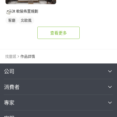
沐 軟裝佈置規劃
客廳
北歐風
查看更多
找靈感
作品詳情
繼續完成
公司
關於我們
消費者
找專家(0)
買服務(0)
媒體報導
買服務
專家
部落格
如何使用PRO360
加入我們
案件中心