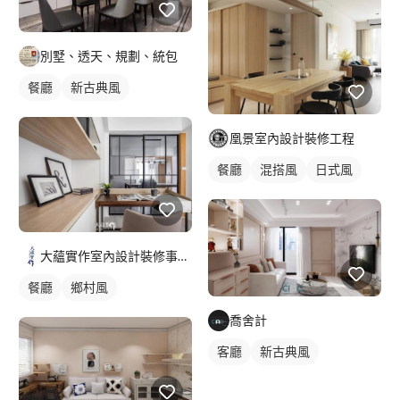
別墅、透天、規劃、統包
餐廳
新古典風
凰景室內設計裝修工程
餐廳
混搭風
日式風
大蘊實作室內設計裝修事務所
餐廳
鄉村風
喬舍計
客廳
新古典風