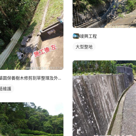
竣興工程
大型整地
墓園保養樹木修剪割草整理及外牆清潔
藝維護