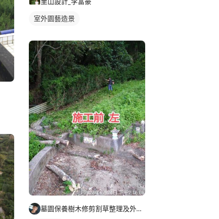
里山設計_李富豪
室外園藝造景
墓園保養樹木修剪割草整理及外牆清潔