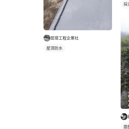
採
玻
昱璋工程企業社
屋頂防水
園