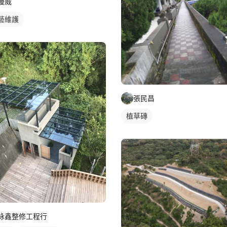
漫威
藝維護
張民昌
植草磚
詠鑫整修工程行