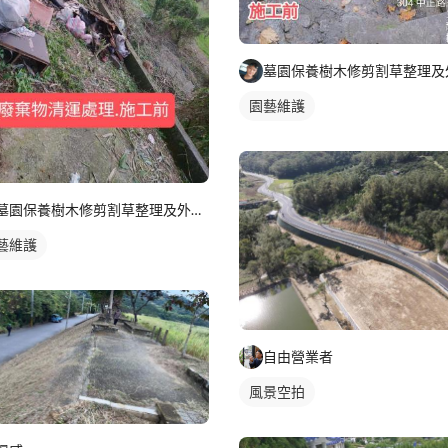
園藝維護
墓園保養樹木修剪割草整理及外牆清潔
藝維護
自由營業者
風景空拍