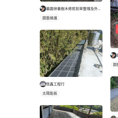
墓園保養樹木修剪割草整理及外牆清潔
園藝維護
園
恆鑫工程行
太陽能板