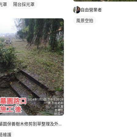
光罩
陽台採光罩
自由營業者
璃採光罩
風景空拍
墓園保養樹木修剪割草整理及外牆清潔
藝維護