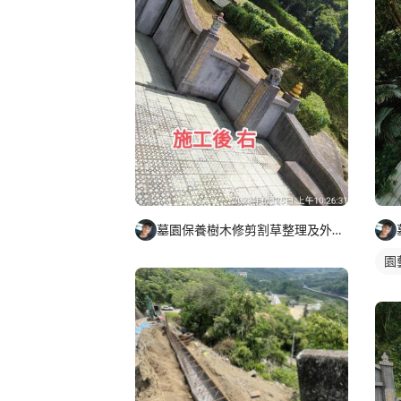
墓園保養樹木修剪割草整理及外牆清潔
園