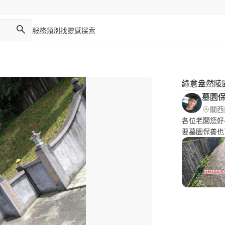
服務類別
找靈感
探索
綠意盎然陵
墓園
關西
各位老闆您好~??? 
要墓園保養也
都可以進行評估維
園內外圍雜草清
外圍專業高壓
美容 5️⃣
子，也是對先
重視的一大節
一堂，偕老攜
同追思緬懷先