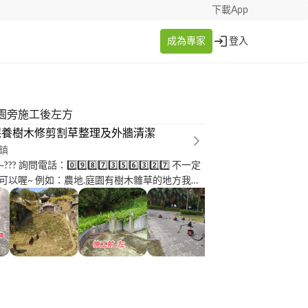
下載App
成為專家
登入
園旁施工後左方
保養樹木修剪割草整理及外牆清潔
鎮
詢問電話：0️⃣9️⃣8️⃣7️⃣3️⃣5️⃣6️⃣3️⃣2️⃣7️⃣ 不一定
可以喔~ 例如：農地.庭園有樹木雜草的地方我們
護處理的.. 主要服務項目說明如下.... 1️⃣：墓
除 2️⃣：原有墓草墓樹修剪及維護 3️⃣：墓園內
水柱特殊藥劑清洗石材 4️⃣：水塔及外牆清潔石材
：廢棄物清運處理 每到清明節眾人掃墓、祭祖的大日
祖懷念、感恩、孝順的方式。清明節向來是國人
日，這天無論再怎麼忙碌，家族成員一定會齊聚
幼一起到先人的墓地或塔位祭拜，是全家相聚共
人的特殊節日。其實，現代社會在追思、懷念親