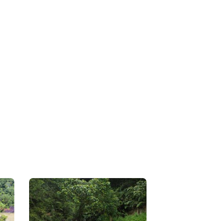
式，也從掃墓轉變為追思，就像孔子說的：「祭
要的是家族成員們的真誠心意。為了清明節前能
淨整潔之外，我們可為您提供每年保養服務喔~