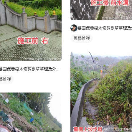
園藝維護
墓園保養樹木修剪割草整理及外牆清潔
藝維護