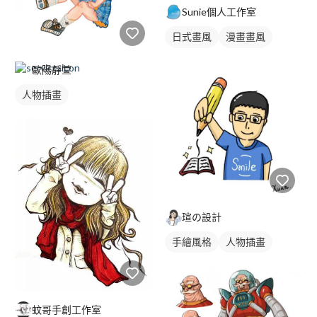
Sunie個人工作室
日式畫風
漫畫畫風
電繪作品
繪畫風格
歐陽靜萱
漫畫風人物
插畫
人物插畫
人物插畫
瑄の設計
手繪風格
人物插畫
蚊哥手創工作室