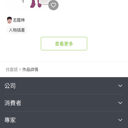
志龍林
人物插畫
查看更多
找靈感
作品詳情
繼續完成
公司
關於我們
消費者
找專家(0)
買服務(0)
媒體報導
買服務
專家
部落格