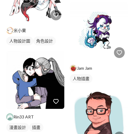
漫畫風人物
日式畫風
漫畫畫風
人物插畫
米小果
人物設計圖
角色設計
Jam Jam
人物插畫
Rin33 ART
漫畫設計
插畫