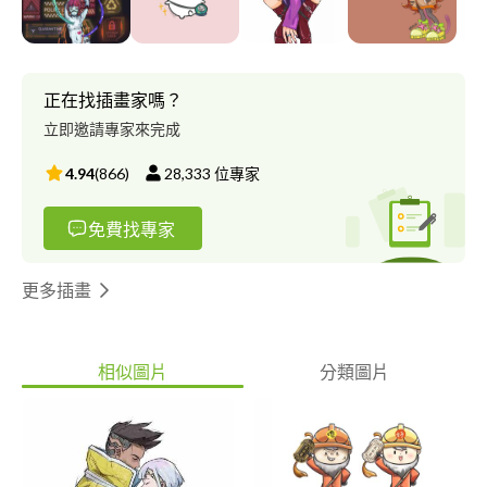
正在找插畫家嗎？
立即邀請專家來完成
4.94
(
866
)
28,333
位專家
免費找專家
更多插畫
相似圖片
分類圖片