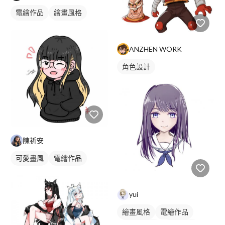
電繪作品
繪畫風格
手繪風格
人物插畫
ANZHEN WORK
角色設計
陳祈安
可愛畫風
電繪作品
插畫
人物插畫
yui
繪畫風格
電繪作品