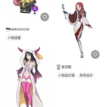
INRASSION
人物插畫
張淳凱
人物設計圖
角色設計