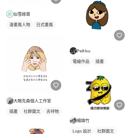
似雪綠葉
漫畫風人物
日式畫風
電繪作品
漫畫畫風
繪畫風格
人物插畫
PeiHsu
電繪作品
插畫
人物插畫
大眼先森個人工作室
插畫
社群圖文
吉祥物
紅色
楊媁竹
Logo 設計
社群圖文