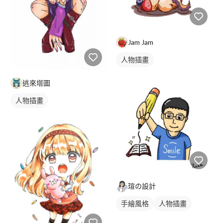
Jam Jam
人物插畫
逃來塔圖
人物插畫
瑄の設計
手繪風格
人物插畫