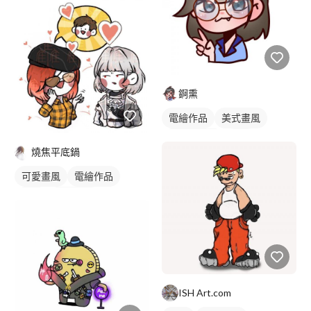
錒熏
電繪作品
美式畫風
卡通風人物
插畫
燒焦平底鍋
人物插畫
可愛畫風
電繪作品
插畫
人物插畫
ISH Art.com