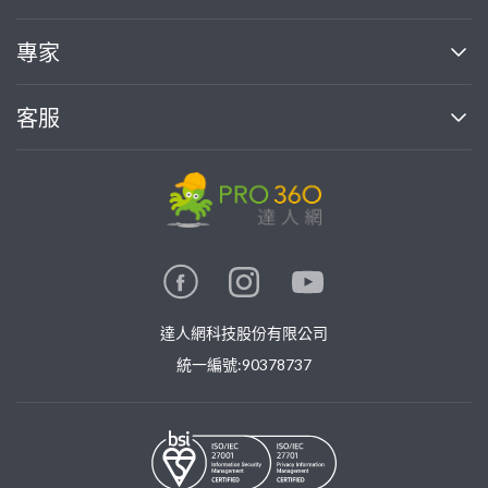
媒體報導
買服務
專家
部落格
如何使用PRO360
加入我們
案件中心
客服
熱門服務
投資人關係
成為專家
所有服務
客服中心
合作提案
如何接案
價格行情
使用條款
聯絡我們
專家指南
專家目錄
信任與保障
推廣服務
在地專家推薦
隱私權政策
卓越專家
達人網科技股份有限公司
關鍵字搜尋
公告
特約專家
統一編號:90378737
專業知識
勞健保專區
問專家
新手攻略