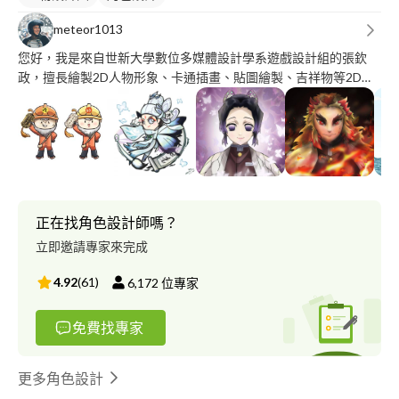
meteor1013
您好，我是來自世新大學數位多媒體設計學系遊戲設計組的張欽
政，擅長繪製2D人物形象、卡通插畫、貼圖繪製、吉祥物等2D圖
像繪製，能配合您的需求進行繪製；我也曾到過廣告行銷公司實
習，能獨立繪製社交媒體的創意貼文、banner、經驗營社群等技
能。此外，我也有觸及故事發想與繪本製作，希望能有機會能與您
合作！
正在找角色設計師嗎？
立即邀請專家來完成
4.92
(
61
)
6,172
位專家
免費找專家
更多角色設計