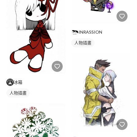
INRASSION
人物插畫
冰箱
人物插畫