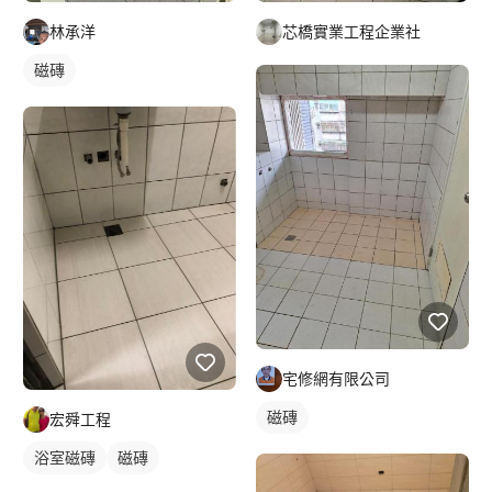
林承洋
芯橋實業工程企業社
磁磚
宅修網有限公司
磁磚
宏舜工程
浴室磁磚
磁磚