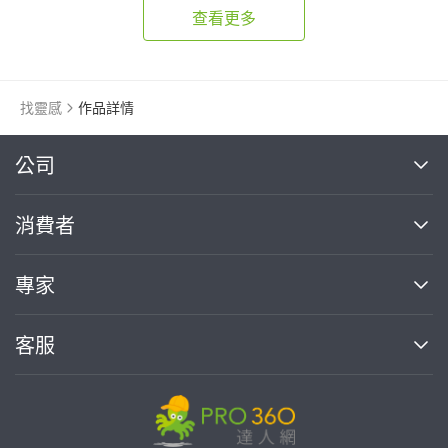
查看更多
找靈感
作品詳情
繼續完成
公司
關於我們
消費者
找專家(0)
買服務(0)
媒體報導
買服務
專家
部落格
如何使用PRO360
加入我們
案件中心
客服
熱門服務
投資人關係
成為專家
所有服務
客服中心
合作提案
如何接案
價格行情
使用條款