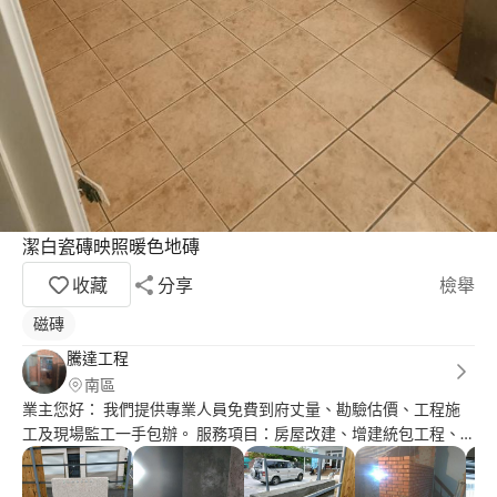
潔白瓷磚映照暖色地磚
收藏
分享
檢舉
磁磚
騰達工程
南區
業主您好： 我們提供專業人員免費到府丈量、勘驗估價、工程施
工及現場監工一手包辦。 服務項目：房屋改建、增建統包工程、
泥作、磁磚。 ～歡迎您的來電～