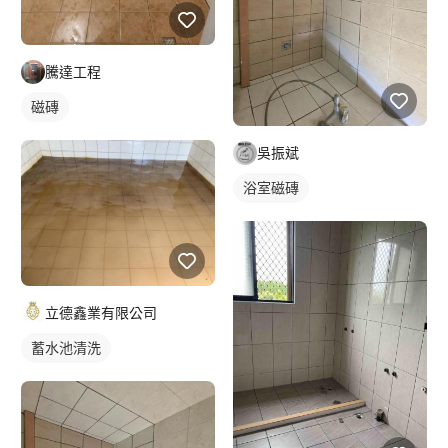
騰達工程
磁磚
吳振斌
浴室磁磚
立德鑫業有限公司
蓄水池清洗