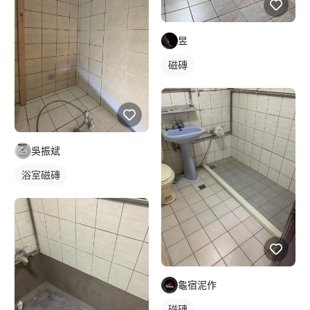
昱
磁磚
吳振斌
浴室磁磚
龜宿泥作
磁磚