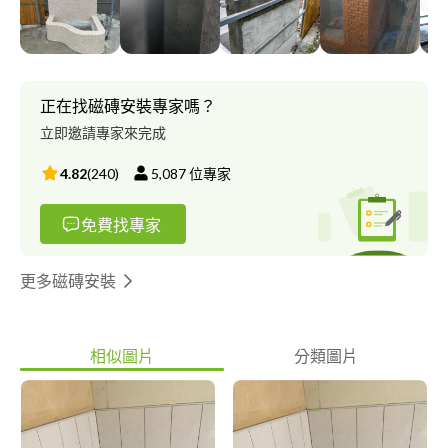
正在找磁磚安裝專家嗎？
立即邀請專家來完成
4.82
(
240
)
5,087
位專家
免費找專家
更多磁磚安裝
相似圖片
分類圖片