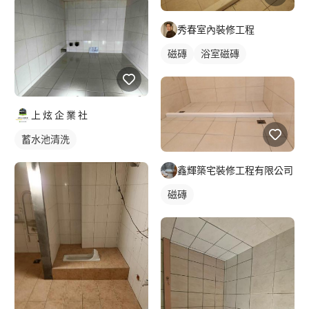
秀春室內裝修工程
磁磚
浴室磁磚
上 炫 企 業 社
蓄水池清洗
鑫輝築宅裝修工程有限公司
磁磚