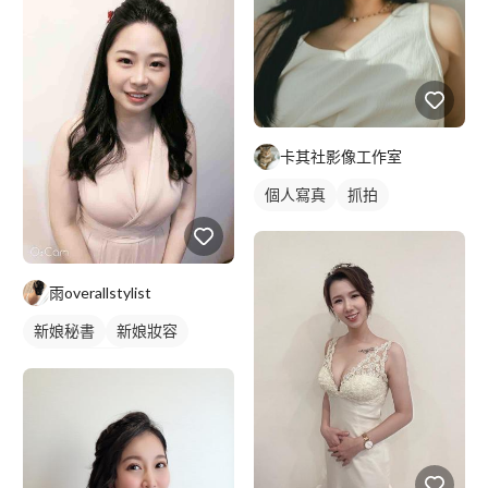
卡其社影像工作室
個人寫真
抓拍
雨overallstylist
新娘秘書
新娘妝容
妝髮造型服務