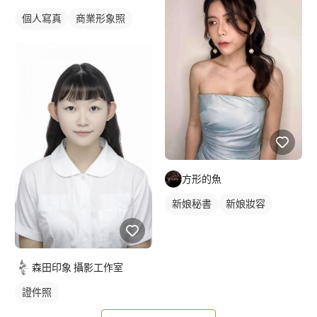
個人寫真
商業形象照
棚拍藝術照
藝術照
方形的魚
新娘秘書
新娘妝容
妝髮造型服務
森田印象 攝影工作室
證件照