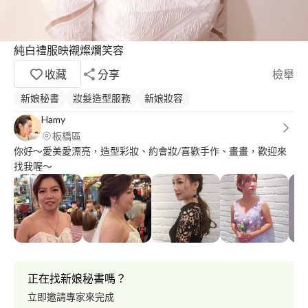
純白禮服映襯燦爛笑容
收藏
分享
檢舉
新娘秘書
妝髮造型服務
新娘妝容
Hamy
板橋區
你好～愛美愛漂亮，造型彩妝、約會妝/喜歡手作、畫畫，歡迎來
找我喔～
正在找新娘秘書嗎？
立即邀請專家來完成