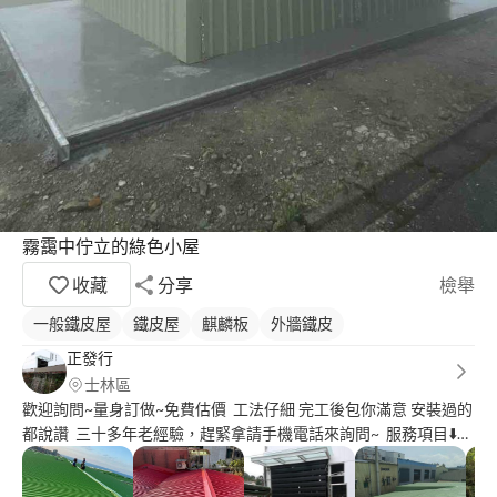
霧靄中佇立的綠色小屋
收藏
分享
檢舉
一般鐵皮屋
鐵皮屋
麒麟板
外牆鐵皮
正發行
士林區
歡迎詢問~量身訂做~免費估價 工法仔細 完工後包你滿意 安裝過的
都說讚 三十多年老經驗，趕緊拿請手機電話來詢問~ 服務項目⬇️⬇️⬇️
鐵皮屋頂翻修.屋頂舊板換新 鐵厝抓漏 損壞修補 屋頂漏水 外牆穿
鐵衣 電動鐵捲門.不鏽鋼欄杆.扶手.白鐵窗 加蓋夾層.採光罩.遮雨棚.