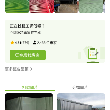
圍籬等⋯ 太陽能 合法鐵皮屋頂申請 各種項目都有服務，歡迎直接
來電 本公司有免費到府丈量
正在找鐵工師傅嗎？
立即邀請專家來完成
4.81
(
779
)
2,433
位專家
免費找專家
更多鐵皮屋頂
相似圖片
分類圖片