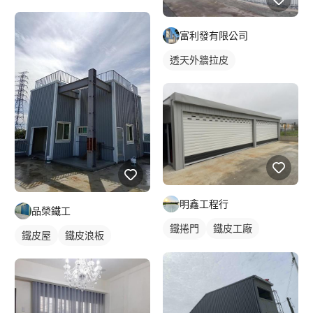
富利發有限公司
透天外牆拉皮
明鑫工程行
品榮鐵工
鐵捲門
鐵皮工廠
鐵皮屋
鐵皮浪板
裝潢板