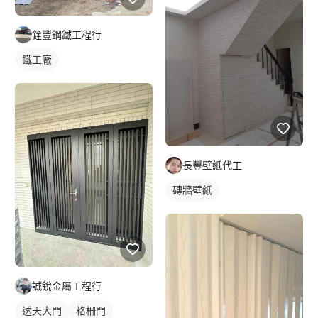
銓豐鋼鐵工程行
鐵工廠
長豐壁紙代工
磚牆壁紙
誠銳金屬工程行
透天大門
格柵門