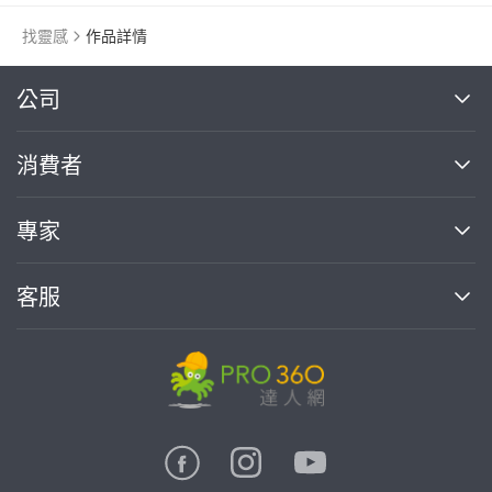
找靈感
作品詳情
繼續完成
公司
關於我們
消費者
找專家(0)
買服務(0)
媒體報導
買服務
專家
部落格
如何使用PRO360
加入我們
案件中心
客服
熱門服務
投資人關係
成為專家
所有服務
客服中心
合作提案
如何接案
價格行情
使用條款
聯絡我們
專家指南
專家目錄
信任與保障
推廣服務
在地專家推薦
隱私權政策