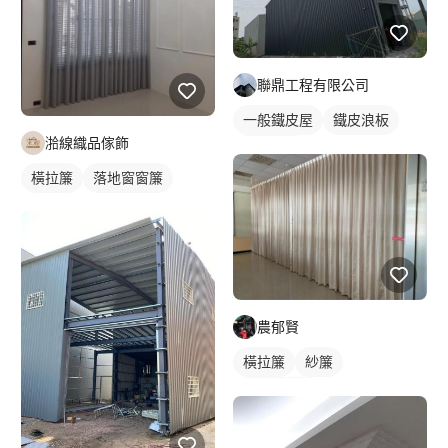
聯鼎工程有限公司
一般鐵皮屋
鐵皮浪板
湁線織品傢飾
外牆鐵皮
橫拉簾
落地窗窗簾
農郁賢
橫拉簾
紗簾
落地窗窗簾