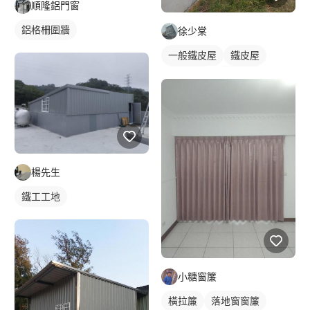
順隆鋁門窗
鋁格柵圍牆
徐少棠
一般鐵皮屋
鐵皮屋
鐵皮浪板
外牆鐵皮
楊先生
鐵工工地
小糖窗簾
橫拉簾
落地窗窗簾