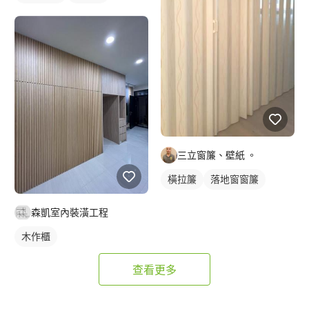
三立窗簾、壁紙 。
橫拉簾
落地窗窗簾
森凱室內裝潢工程
木作櫃
查看更多