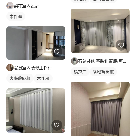
梨花室內設計
木作櫃
石刻裝修 客製化窗簾/壁紙/地板/系統櫃
宏璟室內裝修工程行
橫拉簾
落地窗窗簾
客廳收納櫃
木作櫃