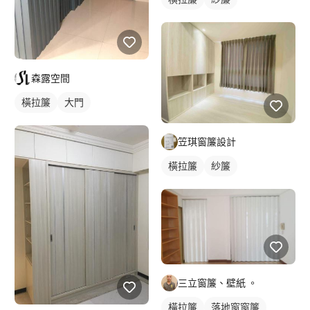
森露空間
橫拉簾
大門
笠琪窗簾設計
橫拉簾
紗簾
三立窗簾、壁紙 。
橫拉簾
落地窗窗簾