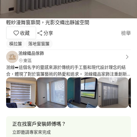
輕紗漫舞窗扉間，光影交織出靜謐空間
收藏
分享
檢舉
橫拉簾
落地窗窗簾
湁線織品傢飾
東區
湁線➡️這個名字的靈感來源於傳统的手工藝和現代設計理念的結
合，體現了對於窗簾藝術的熱愛和追求。 湁線織品家飾注重創新
設計、高品質材料和細緻製作，以營造優雅而溫馨的居家環境。
我們的窗簾產品不僅美觀時尚，更兼具實用功能，窗簾是一種裝飾
性窗户的遮擋物，用來調節室内光線和創造私密空間、強化空間氛
圍的作用。 窗簾都是我們對品質和美感的堅持，為您的空間帶來
完美的搭配選擇。 ?各式窗簾 壁紙 床頭裱布 臥蹋 地磚 免費預約設
計丈量報價 報價後，不再另外收取額外的費用
正在找窗戶安裝師傅嗎？
立即邀請專家來完成