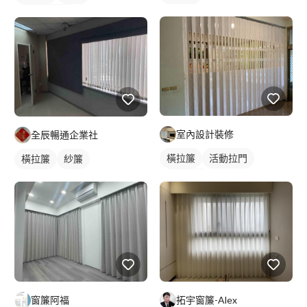
落地窗窗簾
室內設計裝修
全辰暢通企業社
橫拉簾
活動拉門
橫拉簾
紗簾
塑膠拉門
窗簾阿福
拓宇窗簾-Alex