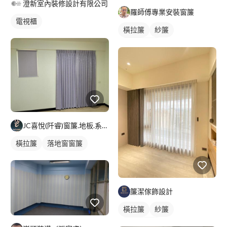
澄新室內裝修設計有限公司
羅師傅專業安裝窗簾
電視櫃
橫拉簾
紗簾
落地窗窗簾
JC喜悅(阡睿)窗簾.地板.系統櫃.隔熱紙joy curta
橫拉簾
落地窗窗簾
簾潔傢飾設計
橫拉簾
紗簾
落地窗窗簾