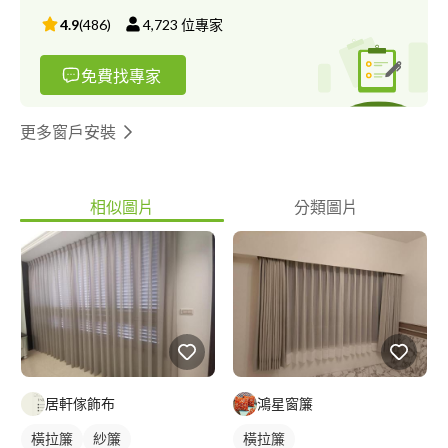
4.9
(
486
)
4,723
位專家
免費找專家
更多窗戶安裝
相似圖片
分類圖片
居軒傢飾布
鴻星窗簾
橫拉簾
紗簾
橫拉簾