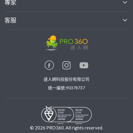
專家
部落格
如何使用PRO360
加入我們
案件中心
客服
熱門服務
投資人關係
成為專家
所有服務
客服中心
合作提案
如何接案
價格行情
使用條款
聯絡我們
專家指南
專家目錄
信任與保障
推廣服務
在地專家推薦
隱私權政策
卓越專家
達人網科技股份有限公司
關鍵字搜尋
公告
特約專家
統一編號:90378737
專業知識
勞健保專區
問專家
新手攻略
©
2026
PRO360. All rights reserved.