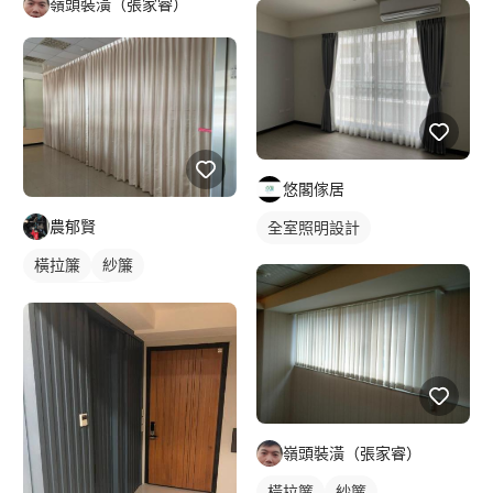
嶺頭裝潢（張家睿）
悠閣傢居
農郁賢
全室照明設計
橫拉簾
紗簾
落地窗窗簾
嶺頭裝潢（張家睿）
橫拉簾
紗簾