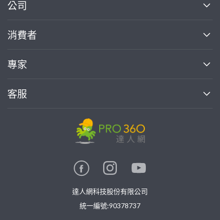
繼續完成
公司
關於我們
消費者
找專家(0)
買服務(0)
媒體報導
買服務
專家
部落格
如何使用PRO360
加入我們
案件中心
客服
熱門服務
投資人關係
成為專家
所有服務
客服中心
合作提案
如何接案
價格行情
使用條款
聯絡我們
專家指南
專家目錄
信任與保障
推廣服務
在地專家推薦
隱私權政策
卓越專家
達人網科技股份有限公司
關鍵字搜尋
公告
特約專家
統一編號:90378737
專業知識