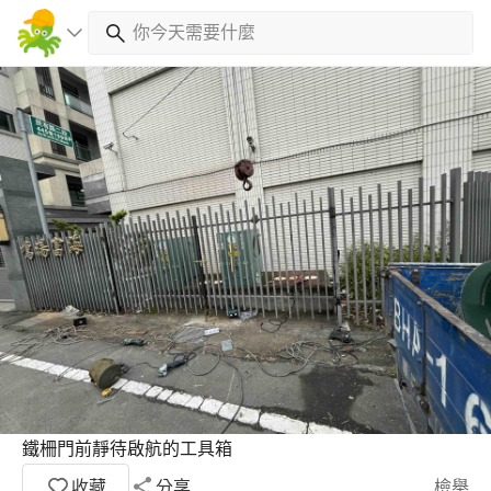
鐵柵門前靜待啟航的工具箱
收藏
分享
檢舉