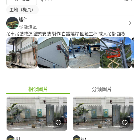
工地（機具）
述仁
龍潭區
吊車吊裝載運 鐵架安裝 製作 白鐵燒焊 圍籬工程 載人吊掛 鋸樹
相似圖片
分類圖片
述仁
述仁