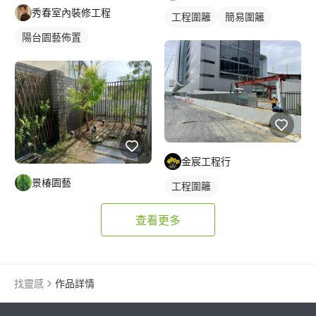
秀春室內裝修工程
工程圍籬
簡易圍籬
陽台園藝佈置
金宸工程行
景椿園藝
工程圍籬
查看更多
找靈感
作品詳情