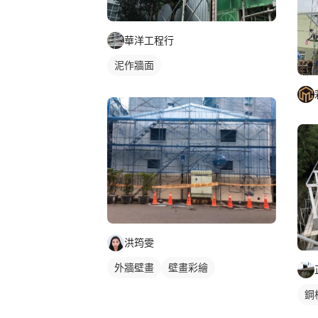
華洋工程行
泥作牆面
洪筠雯
外牆壁畫
壁畫彩繪
鋼