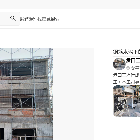
服務類別
找靈感
探索
鋼筋水泥下
港口
安平
港口工程行成
工，本工司專
建舊建牆打底
個位親愛的業