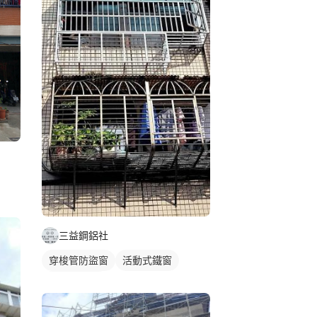
三益鋼鋁社
穿梭管防盜窗
活動式鐵窗
鐵窗/防盜窗