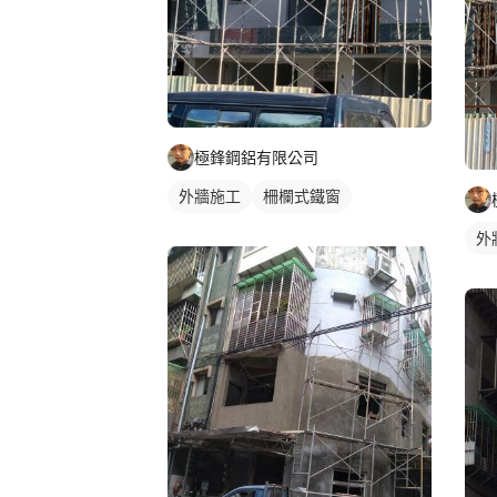
極鋒鋼鋁有限公司
外牆施工
柵欄式鐵窗
外