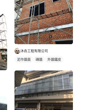
沐垚工程有限公司
泥作牆面
磚牆
外牆鐵皮