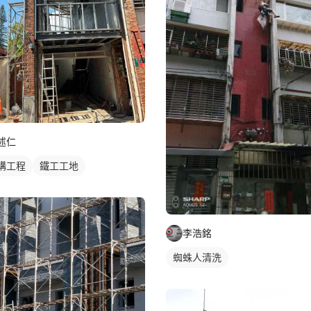
述仁
構工程
鐵工工地
李浩銘
蜘蛛人清洗