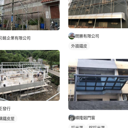
閤勝有限公司
彩銘企業有限公司
外牆鐵皮
正發行
順隆鋁門窗
構鐵皮屋
採光罩
鋁採光罩