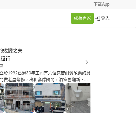
下載App
成為專家
登入
的蛻變之美
工程行
區
立於1992已過30年工司有六位克苦耐勞敬業的員
門做老屋翻修，出租套房隔間，浴室舊翻新，新
粉光，壁磚地磚，停車場地面整平，壁癌除理，
主，價錢公道可以放心給我們報價施工。