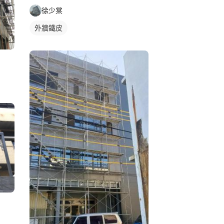
徐少棠
外牆鐵皮