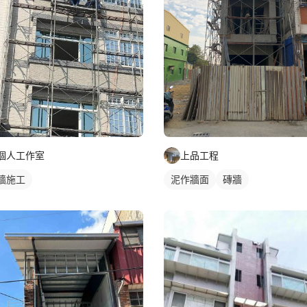
個人工作室
上品工程
牆施工
泥作牆面
磚牆