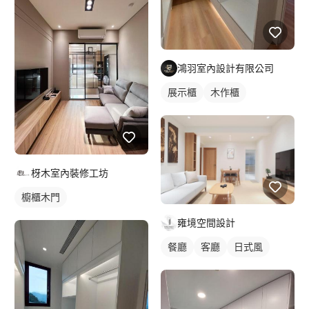
鴻羽室內設計有限公司
展示櫃
木作櫃
枒木室內裝修工坊
櫥櫃木門
雍境空間設計
餐廳
客廳
日式風