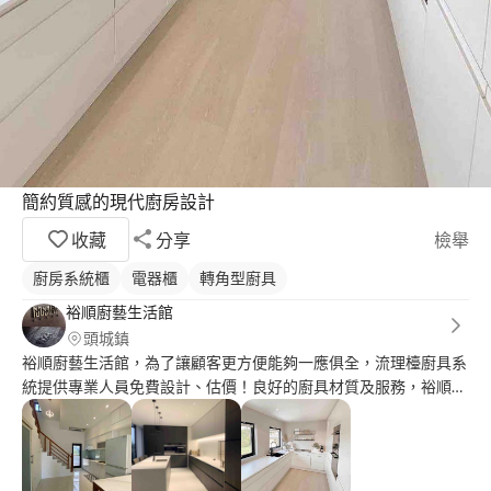
簡約質感的現代廚房設計
收藏
分享
檢舉
廚房系統櫃
電器櫃
轉角型廚具
裕順廚藝生活館
頭城鎮
裕順廚藝生活館，為了讓顧客更方便能夠一應俱全，流理檯廚具系
統提供專業人員免費設計、估價！良好的廚具材質及服務，裕順是
您最信任的居家守護者！ 我們的瓦斯質純量足，信譽第一！在頭
城地區累計了許多好口碑，我們專精於瓦斯、熱水器、瓦斯爐，在
所有細節裡都能讓客戶感受到我們的用心，我們注重客戶的需求、
滿意度以及品質，任何大大小小瓦斯、熱水器、瓦斯爐的問題都是