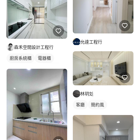
允達工程行
森禾空間設計工程行
廚房系統櫃
電器櫃
廚房燈光設計
燈光設計
林玥彣
客廳
簡約風