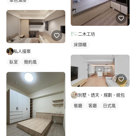
二木工坊
床頭櫃
私人接案
臥室
簡約風
別墅、透天、規劃、統包
餐廳
客廳
日式風