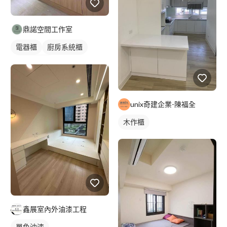
鼎諾空間工作室
電器櫃
廚房系統櫃
一字型廚具
unix奇建企業-陳福全
木作櫃
鑫展室內外油漆工程
單色油漆