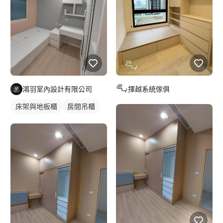
鴻羽室內設計有限公司
擇越系統傢俱
床架與地板櫃
房間吊櫃
床頭櫃