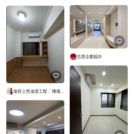
古思企劃設計
金好上色油漆工程 ：陳俊義