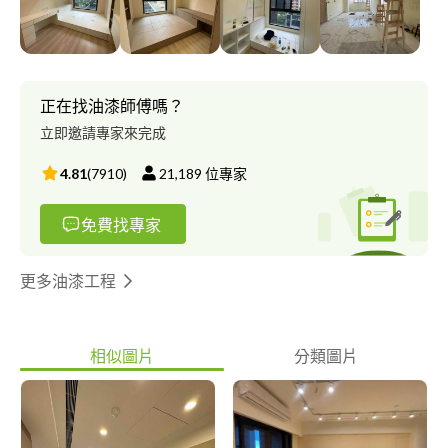
特 馬來漆 仿製清水模 珪藻土 等等藝術塗料工程 防水抓漏 : 外牆防
水隔熱處理.屋頂防水.外牆石頭漆 各種屋頂防水(陽台.露台)、外牆
防水、窗框防水、浴室防水、二次接縫、洗石子防水、筏基防水
(污水.消防.機械停車電梯間)、中庭防水、管邊防水、水池防水 各
種漏水、屋頂、外牆、水管、天花板等防水抓漏問題 我們的用心
正在找油漆師傅嗎？
值得您的信賴 免費到府估價
立即邀請專家來完成
4.81
(
7910
)
21,189
位專家
免費找專家
更多油漆工程
相似圖片
分類圖片