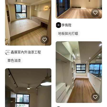
李侑陞
地板拋光打蠟
鑫展室內外油漆工程
單色油漆