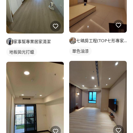
七皜房工程(TOP七形專家）
家事幫專業居家清潔
單色油漆
地板拋光打蠟