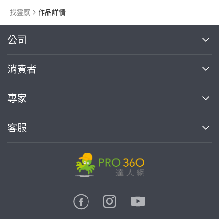
找靈感
作品詳情
繼續完成
公司
關於我們
消費者
找專家(0)
買服務(0)
媒體報導
買服務
專家
部落格
如何使用PRO360
加入我們
案件中心
客服
熱門服務
投資人關係
成為專家
所有服務
客服中心
合作提案
如何接案
價格行情
使用條款
聯絡我們
專家指南
專家目錄
信任與保障
推廣服務
在地專家推薦
隱私權政策