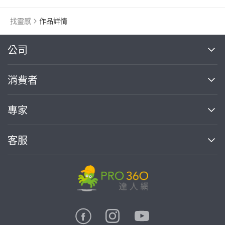
找靈感
作品詳情
繼續完成
公司
關於我們
消費者
找專家(0)
買服務(0)
媒體報導
買服務
專家
部落格
如何使用PRO360
加入我們
案件中心
客服
熱門服務
投資人關係
成為專家
所有服務
客服中心
合作提案
如何接案
價格行情
使用條款
聯絡我們
專家指南
專家目錄
信任與保障
推廣服務
在地專家推薦
隱私權政策