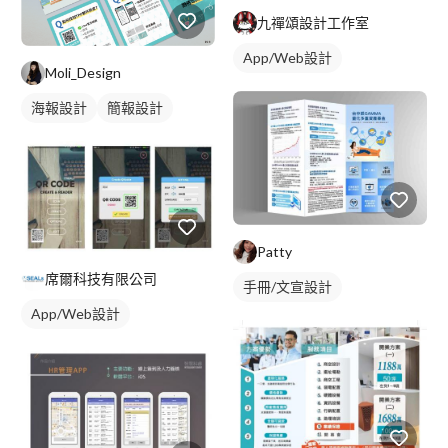
九禪頌設計工作室
App/Web設計
Moli_Design
海報設計
簡報設計
Patty
席爾科技有限公司
手冊/文宣設計
App/Web設計