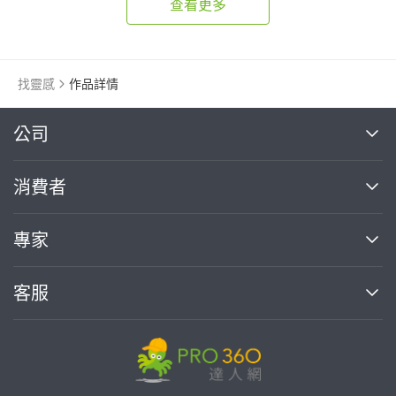
查看更多
找靈感
作品詳情
繼續完成
公司
關於我們
消費者
找專家(0)
買服務(0)
媒體報導
買服務
專家
部落格
如何使用PRO360
加入我們
案件中心
客服
熱門服務
投資人關係
成為專家
所有服務
客服中心
合作提案
如何接案
價格行情
使用條款
聯絡我們
專家指南