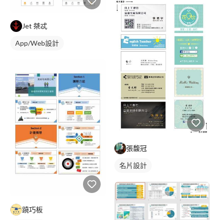
Jet 桀忒
App/Web設計
張馥冠
名片設計
蹺巧板