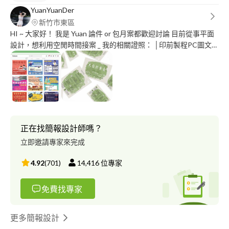
YuanYuanDer
新竹市東區
HI ~ 大家好！ 我是 Yuan 論件 or 包月案都歡迎討論 目前從事平面
設計，想利用空閒時間接案 _ 我的相關證照： │印前製程PC圖文組
版乙級檢定 │印前製程PC圖文組版丙級檢定 │ACA 國際認證
Photoshop │ACA 國際認證 Flash 我的擅長項目： - 各式平面設計
- │商標設計 │名片設計 │傳單設計 │海報設計 │菜單設計 │產品包
裝設計 │Banner │商品圖設計 - 社群粉專經營 - │社群圖文 │電商
商品圖優化 ＿ THANK YOU ALL !!
正在找簡報設計師嗎？
立即邀請專家來完成
4.92
(
701
)
14,416
位專家
免費找專家
更多簡報設計