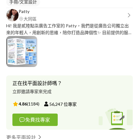
手冊/文宣設計
Patty
大同區
Hi! 我是貳陸點柒廣告工作室的 Patty，我們是從廣告公司獨立出
來的年輕人，用創新的思維，陪你打造品牌個性✨ 目前提供的服務
有活動展覽統包、社群經營、平面設計（banner、DM、logo、插
畫...）、影片剪接、商業攝影等等。 歡迎私訊了解? （需要發票請
在洽談時主動說明哦！）
正在找平面設計師嗎？
立即邀請專家來完成
4.86
(
1184
)
56,247
位專家
免費找專家
更多平面設計