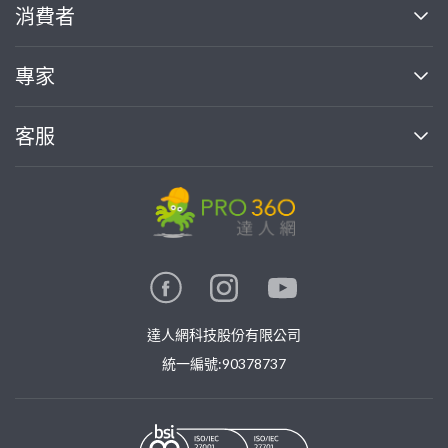
關於我們
消費者
找專家(0)
買服務(0)
媒體報導
買服務
專家
部落格
如何使用PRO360
加入我們
案件中心
客服
熱門服務
投資人關係
成為專家
所有服務
客服中心
合作提案
如何接案
價格行情
使用條款
聯絡我們
專家指南
專家目錄
信任與保障
推廣服務
在地專家推薦
隱私權政策
卓越專家
達人網科技股份有限公司
關鍵字搜尋
公告
特約專家
統一編號:90378737
專業知識
勞健保專區
問專家
新手攻略