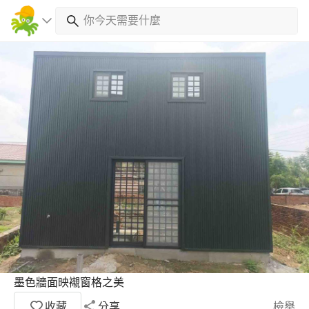
墨色牆面映襯窗格之美
收藏
分享
檢舉