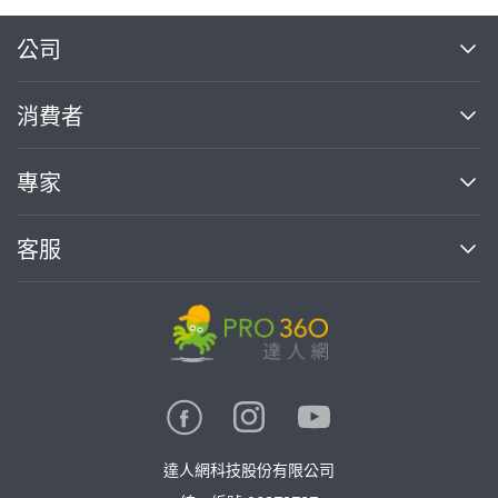
繼續完成
公司
關於我們
消費者
找專家(0)
買服務(0)
媒體報導
買服務
專家
部落格
如何使用PRO360
加入我們
案件中心
客服
熱門服務
投資人關係
成為專家
所有服務
客服中心
合作提案
如何接案
價格行情
使用條款
聯絡我們
專家指南
專家目錄
信任與保障
推廣服務
在地專家推薦
隱私權政策
卓越專家
達人網科技股份有限公司
關鍵字搜尋
公告