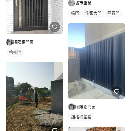
城市鋁業
鐵門
住家大門
隔音門
鋁門窗
大門
順隆鋁門窗
格柵門
順隆鋁門窗
鋁格柵圍牆