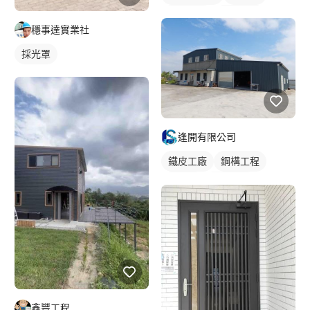
鐵皮浪板
外牆鐵皮
穩事達實業社
採光罩
逢開有限公司
鐵皮工廠
鋼構工程
鐵皮屋
鐵皮浪板
外牆鐵皮
鑫豐工程