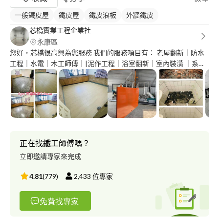
一般鐵皮屋
鐵皮屋
鐵皮浪板
外牆鐵皮
芯橋實業工程企業社
永康區
您好，芯橋很高興為您服務 我們的服務項目有： 老屋翻新｜防水
工程｜水電｜木工師傅｜|泥作工程｜浴室翻新｜室內裝潢 ｜系統
裝潢｜房屋修繕｜鋼構工程｜採光罩工程｜格柵工程｜空間規劃｜
景觀工程｜鐵皮屋｜卡扣式地板｜鋁門窗｜工程統包 歡迎諮
詢：）到府丈量
正在找鐵工師傅嗎？
立即邀請專家來完成
4.81
(
779
)
2,433
位專家
免費找專家