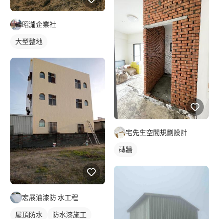
昭瀧企業社
大型整地
宅先生空間規劃設計
磚牆
宏展油漆防 水工程
屋頂防水
防水漆施工