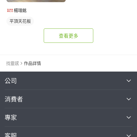
楊瑨銘
平頂天花板
查看更多
找靈感
作品詳情
繼續完成
公司
關於我們
消費者
找專家(0)
買服務(0)
媒體報導
買服務
專家
部落格
如何使用PRO360
加入我們
案件中心
客服