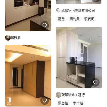
承易室內設計有限公司
廚房
簡約風
現代風
賴雅君
碳築裝修工程行
電器櫃
木作櫃