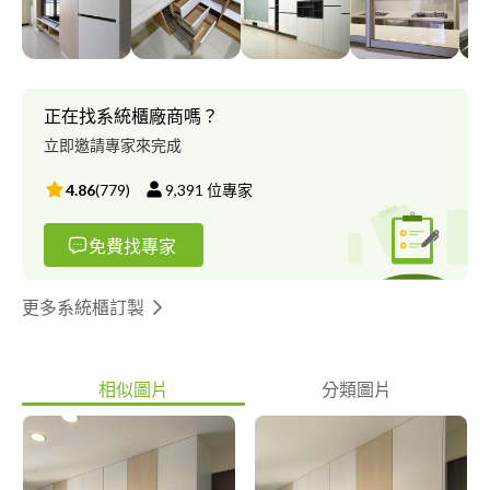
需求 建構屬於全家人的幸福空間
正在找系統櫃廠商嗎？
立即邀請專家來完成
4.86
(
779
)
9,391
位專家
免費找專家
更多系統櫃訂製
相似圖片
分類圖片