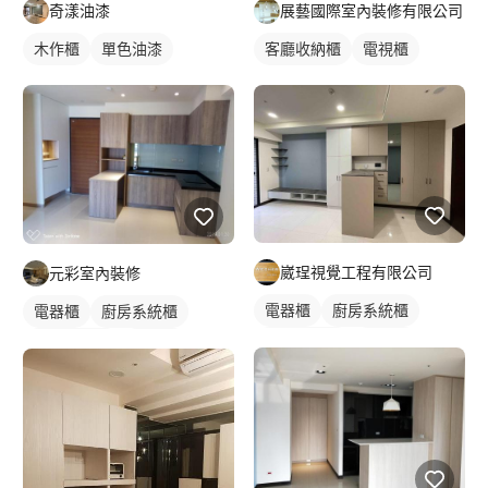
展藝國際室內裝修有限公司
奇漾油漆
客廳收納櫃
電視櫃
木作櫃
單色油漆
崴珵視覺工程有限公司
元彩室內裝修
電器櫃
廚房系統櫃
電器櫃
廚房系統櫃
客廳收納櫃
電視櫃
客廳收納櫃
電視櫃