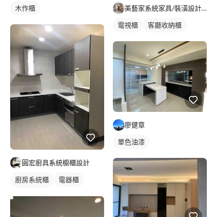
木作櫃
美藝家系統家具/裝潢設計/統包服務
電視櫃
客廳收納櫃
廖健章
單色油漆
圓宏廚具系統櫥櫃設計
廚房系統櫃
電器櫃
轉角型廚具